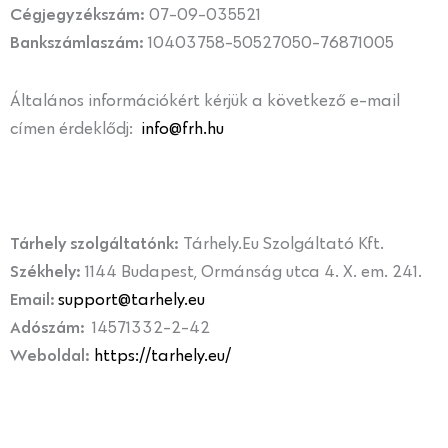
Cégjegyzékszám:
07-09-035521
Bankszámlaszám:
10403758-50527050-76871005
Általános információkért kérjük a következő e-mail
címen érdeklődj:
info@frh.hu
Tárhely szolgáltatónk:
Tárhely.Eu Szolgáltató Kft.
Székhely:
1144 Budapest, Ormánság utca 4. X. em. 241.
Email:
support@tarhely.eu
Adószám:
14571332-2-42
Weboldal:
https://tarhely.eu/