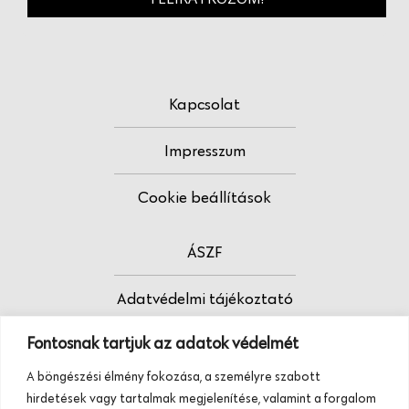
Kapcsolat
Impresszum
Cookie beállítások
ÁSZF
Adatvédelmi tájékoztató
Fontosnak tartjuk az adatok védelmét
Fodrász vagy?
A böngészési élmény fokozása, a személyre szabott
Tudj meg többet termékeinkről, szolgáltatásainkról.
hirdetések vagy tartalmak megjelenítése, valamint a forgalom
Hívj minket, vagy üzenj nekünk ezen a