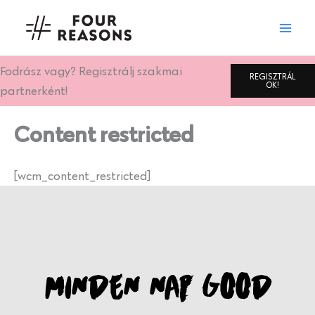
Skip
to
content
Fodrász vagy? Regisztrálj szakmai
REGISZTRÁL
OK!
partnerként!
Content restricted
[wcm_content_restricted]
MINDEN NAP GOOD