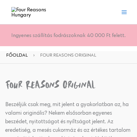
Skip
to
content
Ingyenes szállítás fodrászoknak 40 000 Ft felett.
FŐOLDAL
›
FOUR REASONS ORIGINAL
Four Reasons Original
Beszéljük csak meg, mit jelent a gyakorlatban az, ha
valami originális? Nekem elsősorban egyenes
beszédet, nyitottságot és nyíltságot jelent. Az
eredetiség, a mesés cukormáz és az értékes tartalom