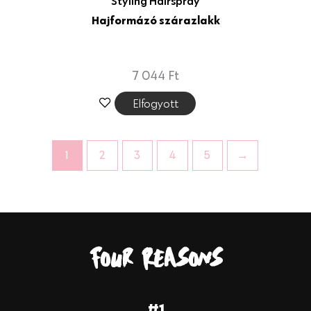
Styling Hairspray
Hajformázó szárazlakk
7 044
Ft
Elfogyott
1
2
3
4
5
→
Four Reasons
#1