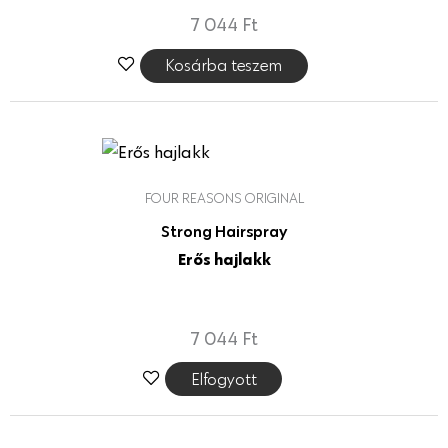
7 044
Ft
Kosárba teszem
FOUR REASONS ORIGINAL
Strong Hairspray
Erős hajlakk
7 044
Ft
Elfogyott