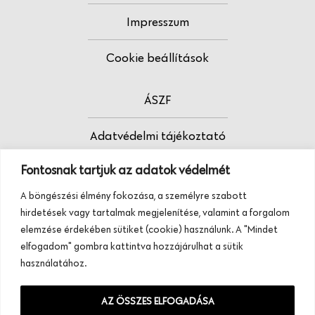
Impresszum
Cookie beállítások
ÁSZF
Adatvédelmi tájékoztató
Fontosnak tartjuk az adatok védelmét
Fodrász vagy?
A böngészési élmény fokozása, a személyre szabott
Tudj meg többet termékeinkről, szolgáltatásainkról.
hirdetések vagy tartalmak megjelenítése, valamint a forgalom
Hívj minket, vagy üzenj nekünk ezen a
elemzése érdekében sütiket (cookie) használunk. A "Mindet
telefonszámon:
elfogadom" gombra kattintva hozzájárulhat a sütik
+36 20 945 84 74
használatához.
AZ ÖSSZES ELFOGADÁSA