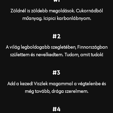
Zöldnél is zöldebb megoldások. Cukornádból
műanyag. Icipici karbonlábnyom.
#2
A világ legboldogabb szegletében, Finnországban
születtem és nevelkedtem. Tudom, amit tudok!
#3
Add a kezed! Viszlek magammal a végtelenbe és
még tovább, drága szerelmem.
#4