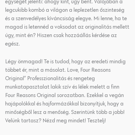
egységét jelenti: ahogy kint, úgy bent. Valójában a
legcukibb kombó a világon a leplezetlen őszinteség
és a szenvedélyes kíváncsiság elegye. Mi lenne, ha te
magad is letennéd a voksodat az originalitás mellett
úgy, mint én? Hiszen csak hozzáállás kérdése az
egész.
Légy önmagad! Te is tudod, hogy az eredeti mindig
többet ér, mint a másolat. Love, Four Reasons
Original” Professzionalitás és rengeteg
munkatapasztalat lakik szív és lélek melett a finn
Four Reasons Original sorozatban. Ezekkel a vegán
hajápolókkal és hajformázókkal bizonyítjuk, hogy a
minőségből lesz a menőség. Szerintünk több a jobb!
Velünk tartasz? Nézd meg mindet! Tesztelj!