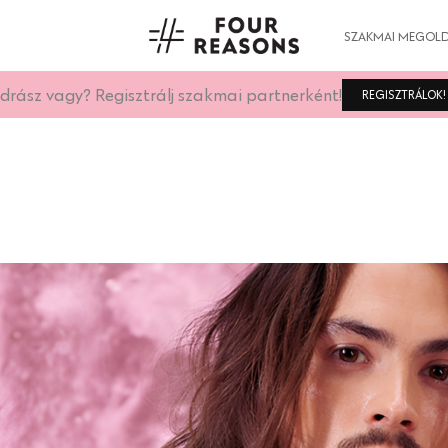
SZAKMAI MEGOL
Szakmai megrendelésed másnap a szalonodba érkezhet.