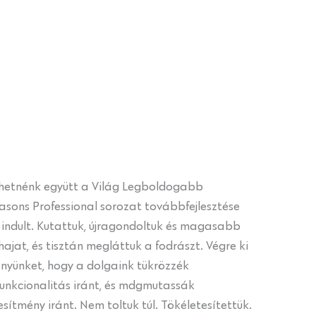
íthetnénk együtt a Világ Legboldogabb
asons Professional sorozat továbbfejlesztése
indult. Kutattuk, újragondoltuk és magasabb
hajat, és tisztán megláttuk a fodrászt. Végre ki
gényünket, hogy a dolgaink tükrözzék
unkcionalitás iránt, és mdgmutassák
esítmény iránt. Nem toltuk túl. Tökéletesítettük.