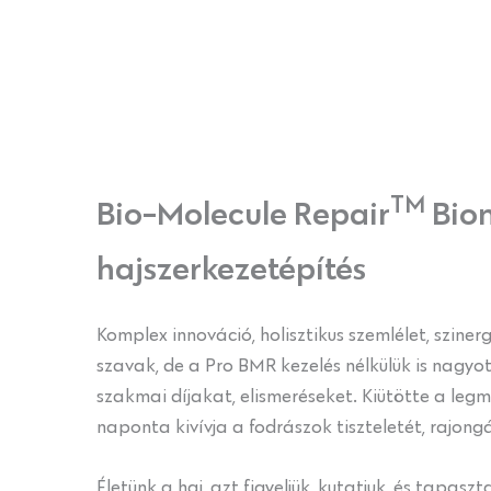
TM
Bio-Molecule Repair
Biom
hajszerkezetépítés
Komplex innováció, holisztikus szemlélet, szine
szavak, de a Pro BMR kezelés nélkülük is nagyot
szakmai díjakat, elismeréseket. Kiütötte a leg
naponta kivívja a fodrászok tiszteletét, rajong
Életünk a haj, azt figyeljük, kutatjuk, és tapasz