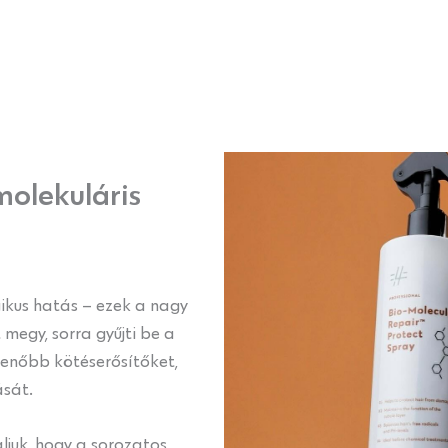
olekuláris
rgikus hatás – ezek a nagy
 megy, sorra gyűjti be a
menőbb kötéserősítőket,
ását.
taljuk, hogy a sorozatos