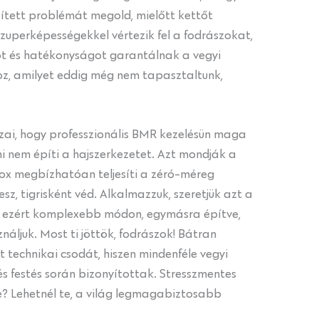
ített problémát megold, mielőtt kettőt
szuperképességekkel vértezik fel a fodrászokat,
ot és hatékonyságot garantálnak a vegyi
, amilyet eddig még nem tapasztaltunk,
zai, hogy professzionális BMR kezelésün maga
 nem építi a hajszerkezetet. Azt mondják a
tox megbízhatóan teljesíti a zéró-méreg
esz, tigrisként véd. Alkalmazzuk, szeretjük azt a
k, ezért komplexebb módon, egymásra építve,
ználjuk. Most ti jöttök, fodrászok! Bátran
t technikai csodát, hiszen mindenféle vegyi
 és festés során bizonyítottak. Stresszmentes
ne? Lehetnél te, a világ legmagabiztosabb