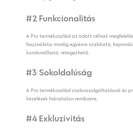
#2 Funkcionalitás
A Pro termékcsalád az adott célnak megfelelőe
használata mindig egyénre szabható, hajminősé
kombinálható, rétegezhető.
#3 Sokoldalúság
A Pro termékcsalád szalonszolgáltatások és pro
kezelések hiánytalan rendszere.
#4 Exkluzivitás