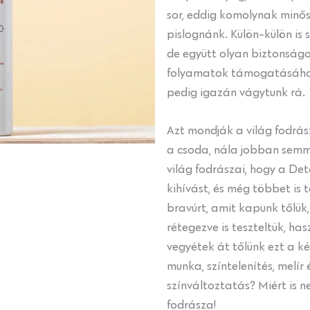
sor, eddig komolynak minős
pislognánk. Külön-külön is 
de együtt olyan biztonság
folyamatok támogatásához
pedig igazán vágytunk rá.
Azt mondják a világ fodrás
a csoda, nála jobban semmi
világ fodrászai, hogy a De
kihívást, és még többet is t
bravúrt, amit kapunk tőlü
rétegezve is teszteltük, has
vegyétek át tőlünk ezt a ké
munka, színtelenítés, melír
színváltoztatás? Miért is 
fodrásza!