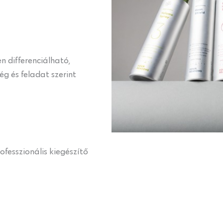
n differenciálható,
g és feladat szerint
fesszionális kiegészítő