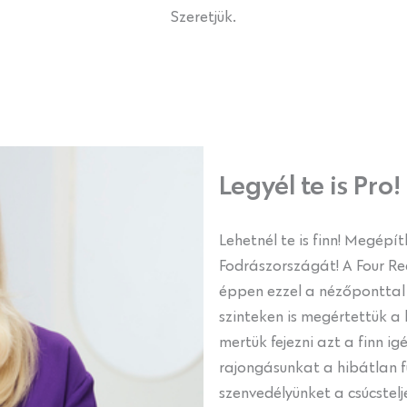
Szeretjük.
Legyél te is Pro!
Lehetnél te is finn! Megép
Fodrászországát! A Four Re
éppen ezzel a nézőponttal 
szinteken is megértettük a 
mertük fejezni azt a finn i
rajongásunkat a hibátlan f
szenvedélyünket a csúcstelj