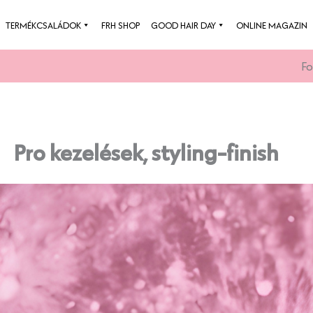
Skip
TERMÉKCSALÁDOK
FRH SHOP
GOOD HAIR DAY
ONLINE MAGAZIN
to
content
Pro kezelések, styling-finish