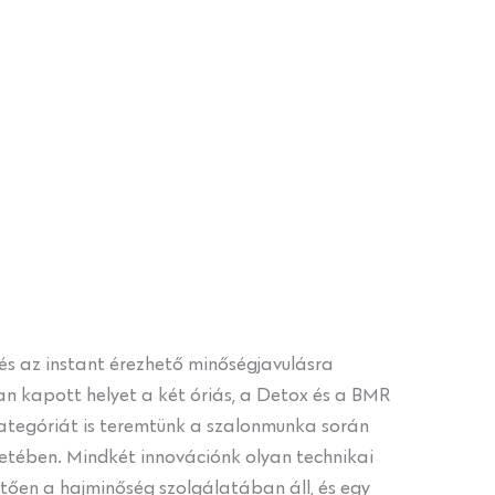
és az instant érezhető minőségjavulásra
n kapott helyet a két óriás, a Detox és a BMR
 kategóriát is teremtünk a szalonmunka során
etében. Mindkét innovációnk olyan technikai
tően a hajminőség szolgálatában áll, és egy