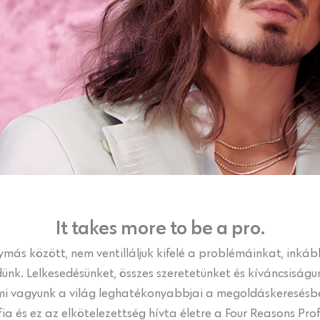
It takes more to be a pro.
ymás között, nem ventilláljuk kifelé a problémáinkat, ink
ünk. Lelkesedésünket, összes szeretetünket és kíváncsisá
 mi vagyunk a világ leghatékonyabbjai a megoldáskeresésbe
ozófia és ez az elkötelezettség hívta életre a Four Reasons 