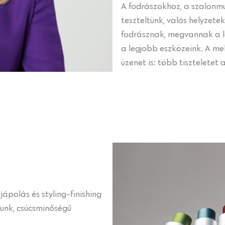
A fodrászokhoz, a szalonmu
teszteltünk, valós helyzete
fodrásznak, megvannak a 
a legjobb eszközeink. A mel
üzenet is: több tiszteletet
ápolás és styling-finishing
unk, csúcsminőségű