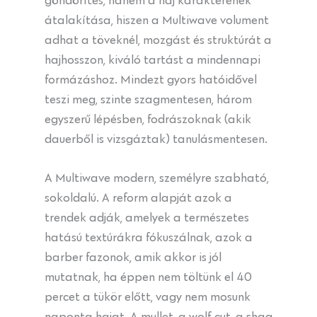
átalakítása, hiszen a Multiwave volument
adhat a töveknél, mozgást és struktúrát a
hajhosszon, kiváló tartást a mindennapi
formázáshoz. Mindezt gyors hatóidővel
teszi meg, szinte szagmentesen, három
egyszerű lépésben, fodrászoknak (akik
dauerből is vizsgáztak) tanulásmentesen.
A Multiwave modern, személyre szabható,
sokoldalú. A reform alapját azok a
trendek adják, amelyek a természetes
hatású textúrákra fókuszálnak, azok a
barber fazonok, amik akkor is jól
mutatnak, ha éppen nem töltünk el 40
percet a tükör előtt, vagy nem mosunk
naponta hajat. A mullet, a wolf cut, a shag