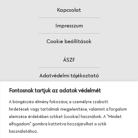
Kapcsolat
Impresszum
Cookie beállítások
ÁSZF
Adatvédelmi tájékoztató
Fontosnak tartjuk az adatok védelmét
Fodrász vagy?
A böngészési élmény fokozása, a személyre szabott
Tudj meg többet termékeinkről, szolgáltatásainkról.
hirdetések vagy tartalmak megjelenítése, valamint a forgalom
Hívj minket, vagy üzenj nekünk ezen a
elemzése érdekében sütiket (cookie) használunk. A "Mindet
telefonszámon:
elfogadom" gombra kattintva hozzájárulhat a sütik
+36 20 945 84 74
használatához.