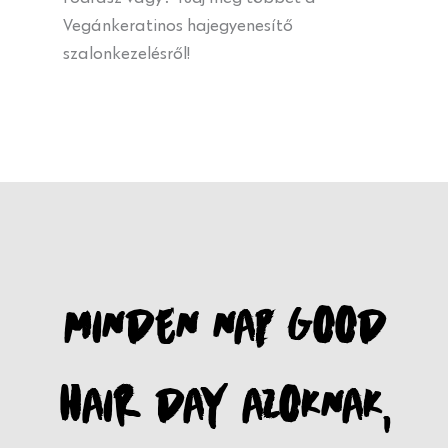
Vegánkeratinos hajegyenesítő
szalonkezelésről!
MINDEN NAP GOOD
HAIR DAY AZOKNAK,