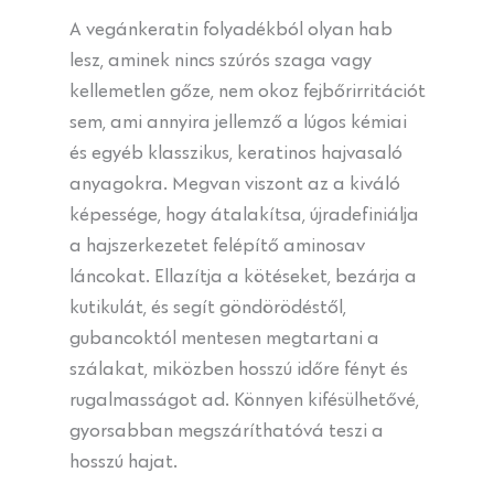
A vegánkeratin folyadékból olyan hab
lesz, aminek nincs szúrós szaga vagy
kellemetlen gőze, nem okoz fejbőrirritációt
sem, ami annyira jellemző a lúgos kémiai
és egyéb klasszikus, keratinos hajvasaló
anyagokra. Megvan viszont az a kiváló
képessége, hogy átalakítsa, újradefiniálja
a hajszerkezetet felépítő aminosav
láncokat. Ellazítja a kötéseket, bezárja a
kutikulát, és segít göndörödéstől,
gubancoktól mentesen megtartani a
szálakat, miközben hosszú időre fényt és
rugalmasságot ad. Könnyen kifésülhetővé,
gyorsabban megszáríthatóvá teszi a
hosszú hajat.