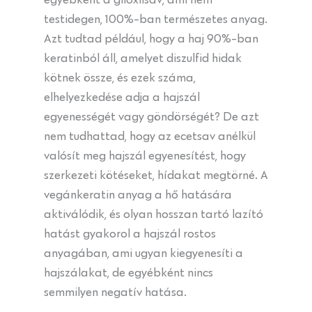
testidegen, 100%-ban természetes anyag.
Azt tudtad például, hogy a haj 90%-ban
keratinból áll, amelyet diszulfid hidak
kötnek össze, és ezek száma,
elhelyezkedése adja a hajszál
egyenességét vagy göndörségét? De azt
nem tudhattad, hogy az ecetsav anélkül
valósít meg hajszál egyenesítést, hogy
szerkezeti kötéseket, hídakat megtörné. A
vegánkeratin anyag a hő hatására
aktiválódik, és olyan hosszan tartó lazító
hatást gyakorol a hajszál rostos
anyagában, ami ugyan kiegyenesíti a
hajszálakat, de egyébként nincs
semmilyen negatív hatása.