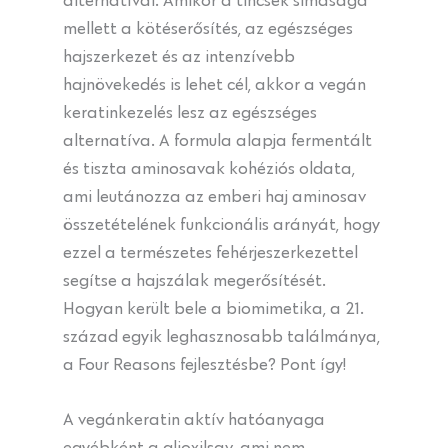
alternatívái. Amikor a tincsek simasága
mellett a kötéserősítés, az egészséges
hajszerkezet és az intenzívebb
hajnövekedés is lehet cél, akkor a vegán
keratinkezelés lesz az egészséges
alternatíva. A formula alapja fermentált
és tiszta aminosavak kohéziós oldata,
ami leutánozza az emberi haj aminosav
összetételének funkcionális arányát, hogy
ezzel a természetes fehérjeszerkezettel
segítse a hajszálak megerősítését.
Hogyan került bele a biomimetika, a 21.
század egyik leghasznosabb találmánya,
a Four Reasons fejlesztésbe? Pont így!
A vegánkeratin aktív hatóanyaga
egyébként a glioxilsav, ami nem