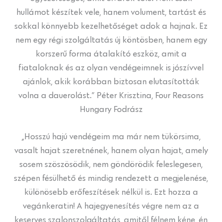
hullámot készítek vele, hanem volument, tartást és
sokkal könnyebb kezelhetőséget adok a hajnak. Ez
nem egy régi szolgáltatás új köntösben, hanem egy
korszerű forma átalakító eszköz, amit a
fiataloknak és az olyan vendégeimnek is jószívvel
ajánlok, akik korábban biztosan elutasították
volna a dauerolást.” Péter Krisztina, Four Reasons
Hungary Fodrász
„Hosszú hajú vendégeim ma már nem tükörsima,
vasalt hajat szeretnének, hanem olyan hajat, amely
sosem szöszösödik, nem göndörödik feleslegesen,
szépen fésülhető és mindig rendezett a megjelenése,
különösebb erőfeszítések nélkül is. Ezt hozza a
vegánkeratin! A hajegyenesítés végre nem az a
keserves szalonszolgáltatás, amitől félnem kéne, én