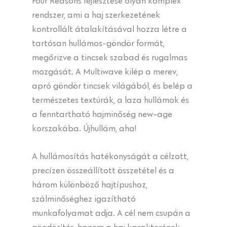
Four Reasons fejlesztése olyan komplex
rendszer, ami a haj szerkezetének
kontrollált átalakításával hozza létre a
tartósan hullámos-göndör formát,
megőrizve a tincsek szabad és rugalmas
mozgását. A Multiwave kilép a merev,
apró göndör tincsek világából, és belép a
természetes textúrák, a laza hullámok és
a fenntartható hajminőség new-age
korszakába. Újhullám, aha!
A hullámosítás hatékonyságát a célzott,
precízen összeállított összetétel és a
három különböző hajtípushoz,
szálminőséghez igazítható
munkafolyamat adja. A cél nem csupán a
göndörítés, hanem a haj karakterének