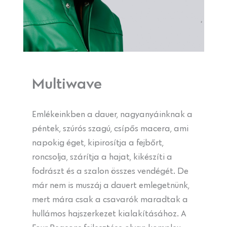
Multiwave
Emlékeinkben a dauer, nagyanyáinknak a
péntek, szúrós szagú, csípős macera, ami
napokig éget, kipirosítja a fejbőrt,
roncsolja, szárítja a hajat, kikészíti a
fodrászt és a szalon összes vendégét. De
már nem is muszáj a dauert emlegetnünk,
mert mára csak a csavarók maradtak a
hullámos hajszerkezet kialakításához. A