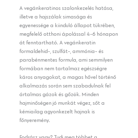
A vegánkeratinos szalonkezelés hatása,
illetve a hajszálak simasága és
egyenessége a kiinduló állapot tükrében,
megfelelő otthoni ápolással 4-6 hónapon
át fenntartható. A vegánkeratin
formaldehid-, szulfát-, ammónia- és
parabénmentes formula, ami semmilyen
formában nem tartalmaz egészségre
káros anyagokat, a magas hővel történő
alkalmazás során sem szabadulnak fel
ártalmas gázok és gőzök. Minden
hajminőségen jó munkát végez, sőt a
kémiailag agyonkezelt hajnak is
főnyeremény.
Fodrász vagy? Tudj meg többet a