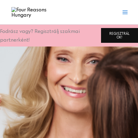
Skip
to
content
Fodrász vagy? Regisztrálj szakmai
REGISZTRÁL
OK!
partnerként!