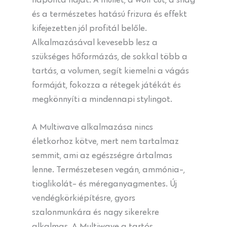
és a természetes hatású frizura és effekt
kifejezetten jól profitál belőle.
Alkalmazásával kevesebb lesz a
szükséges hőformázás, de sokkal több a
tartás, a volumen, segít kiemelni a vágás
formáját, fokozza a rétegek játékát és
megkönnyíti a mindennapi stylingot.
A Multiwave alkalmazása nincs
életkorhoz kötve, mert nem tartalmaz
semmit, ami az egészségre ártalmas
lenne. Természetesen vegán, ammónia-,
tioglikolát- és méreganyagmentes. Új
vendégkörkiépítésre, gyors
szalonmunkára és nagy sikerekre
alkalmas. A Multiwave a tartós