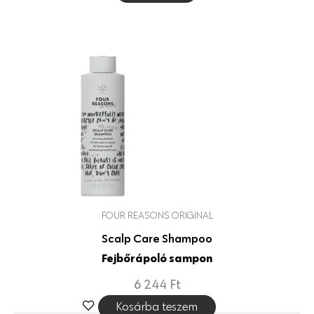
FOUR REASONS ORIGINAL
Scalp Care Shampoo
Fejbőrápoló sampon
6 244
Ft
Kosárba teszem