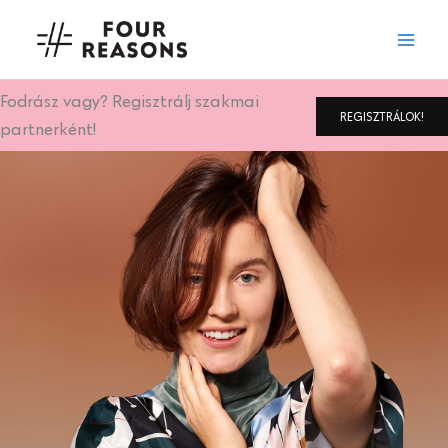
Skip
to
content
Fodrász vagy? Regisztrálj szakmai
REGISZTRÁLOK!
partnerként!