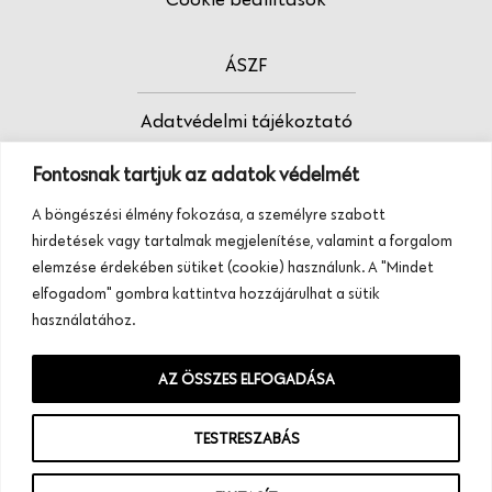
ÁSZF
Adatvédelmi tájékoztató
Fontosnak tartjuk az adatok védelmét
Fodrász vagy?
A böngészési élmény fokozása, a személyre szabott
Tudj meg többet termékeinkről, szolgáltatásainkról.
hirdetések vagy tartalmak megjelenítése, valamint a forgalom
Hívj minket, vagy üzenj nekünk ezen a
elemzése érdekében sütiket (cookie) használunk. A "Mindet
telefonszámon:
elfogadom" gombra kattintva hozzájárulhat a sütik
+36 20 945 84 74
használatához.
AZ ÖSSZES ELFOGADÁSA
TESTRESZABÁS