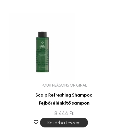
FOUR REASONS ORIGINAL
Scalp Refreshing Shampoo
Fejbőrélénkítő sampon
8 444
Ft
Kosárba teszem