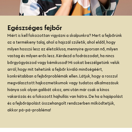
Egészséges fejbőr
Miért is kell fokozottan vigyázni a skalpunkra? Mert a fejbőrünk
az a termékeny talaj, ahol a hajszál születik, ahol eldől, hogy
milyen hosszú lesz az életciklusa, mennyire gyorsan nő, milyen
vastag és milyen erős lesz. Kérdezd a fodrászodat, ha nincs
bőrgyógyászod vagy kémikusod! Mi sokat beszélgetünk velük
arról, hogy mit tehetünk a fejbőr kiváló minőségéért,
konkrétabban a fejbőrproblémák ellen. Látjuk, hogy a rosszul
megválasztott hajkozmetikumok vagy tudatos alkalmazásuk
hiánya sok olyan galibát okoz, ami után már csak a kínos
vakarózás és a fokozott hajhullás van hátra. De ha a hajápolást
és a fejbőrápolást összehangolt rendszerben működtetjük,
akkor pá-pá-probléma!