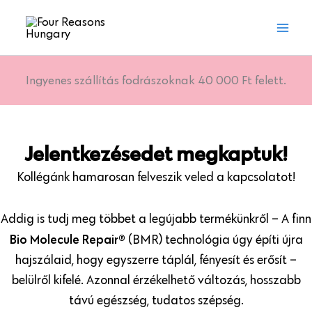
Skip
to
content
Ingyenes szállítás fodrászoknak 40 000 Ft felett.
Jelentkezésedet megkaptuk!
Kollégánk hamarosan felveszik veled a kapcsolatot!
Addig is tudj meg többet a legújabb termékünkről – A finn
Bio Molecule Repair®
(BMR) technológia úgy építi újra
hajszálaid, hogy egyszerre táplál, fényesít és erősít –
belülről kifelé. Azonnal érzékelhető változás, hosszabb
távú egészség, tudatos szépség.