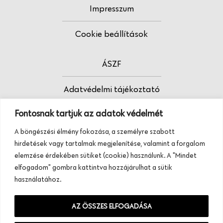
Impresszum
Cookie beállítások
ÁSZF
Adatvédelmi tájékoztató
Fontosnak tartjuk az adatok védelmét
Fodrász vagy?
A böngészési élmény fokozása, a személyre szabott
Tudj meg többet termékeinkről, szolgáltatásainkról.
hirdetések vagy tartalmak megjelenítése, valamint a forgalom
Hívj minket, vagy üzenj nekünk ezen a
elemzése érdekében sütiket (cookie) használunk. A "Mindet
telefonszámon:
elfogadom" gombra kattintva hozzájárulhat a sütik
+36 20 945 84 74
használatához.
AZ ÖSSZES ELFOGADÁSA