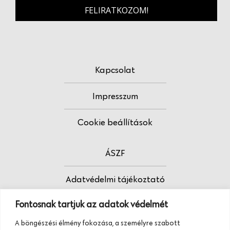
FELIRATKOZOM!
Kapcsolat
Impresszum
Cookie beállítások
ÁSZF
Adatvédelmi tájékoztató
Fontosnak tartjuk az adatok védelmét
Fodrász vagy?
A böngészési élmény fokozása, a személyre szabott
Tudj meg többet termékeinkről, szolgáltatásainkról.