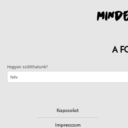
MINDE
A F
Hogyan szólíthatunk?
Kapcsolat
Impresszum