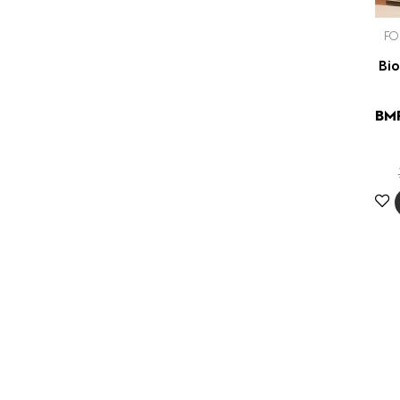
FO
Bio
BMR