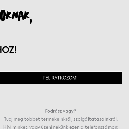
OKNAK,
HOZ!
FELIRATKOZOM!
Fodrász vagy?
Tudj meg többet termékeinkről, szolgáltatásainkról.
Hívj minket, vagy üzenj nekünk ezen a telefonszámon: