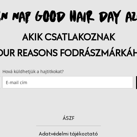
N NAP GOOD HAIR DAY AZ
AKIK CSATLAKOZNAK
OUR REASONS FODRÁSZMÁRKÁ
Hová küldhetjük a hajtitkokat?
ÁSZF
Adatvédelmi tájékoztató