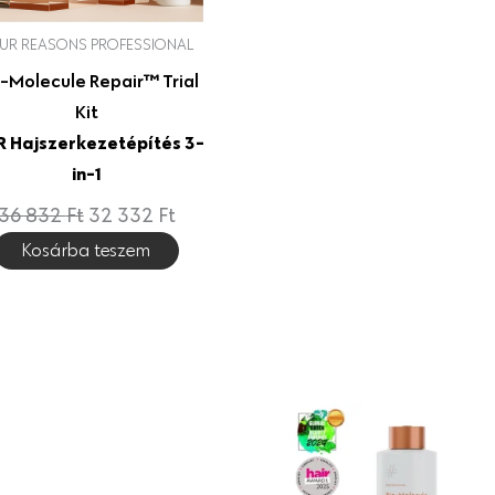
l
p
UR REASONS PROFESSIONAL
p
r
-Molecule Repair™ Trial
r
i
Kit
i
c
 Hajszerkezetépítés 3-
c
e
in-1
e
i
36 832
Ft
32 332
Ft
w
s
Kosárba teszem
a
:
s
3
:
2
3
3
6
3
8
2
3
2
F