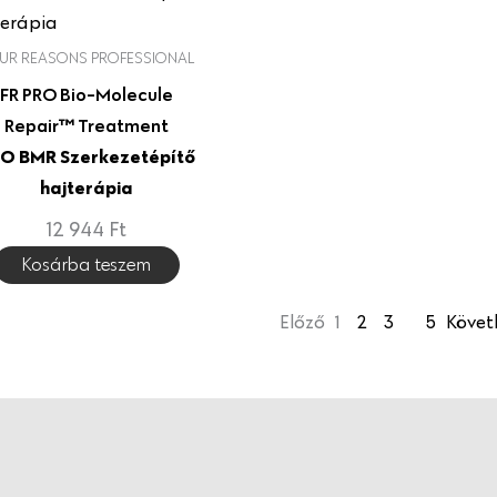
UR REASONS PROFESSIONAL
FR PRO Bio-Molecule
Repair™ Treatment
O BMR Szerkezetépítő
hajterápia
12 944
Ft
Kosárba teszem
Előző
1
2
3
…
5
Követ