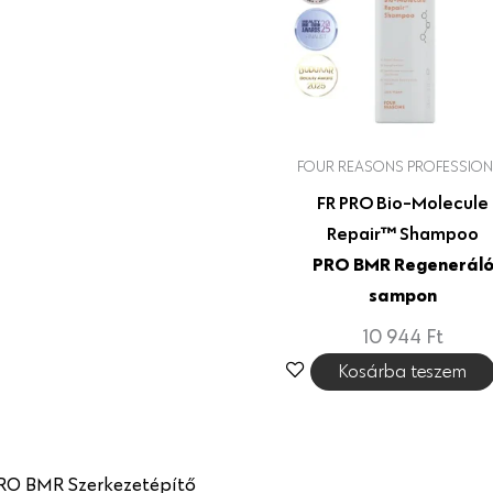
t
F
.
t
.
FOUR REASONS PROFESSION
FR PRO Bio-Molecule
Repair™ Shampoo
PRO BMR Regenerál
sampon
10 944
Ft
Kosárba teszem