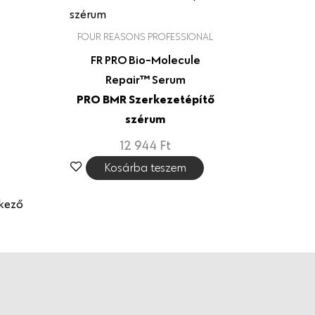
FOUR REASONS PROFESSIONAL
FR PRO Bio-Molecule
Repair™ Serum
PRO BMR Szerkezetépítő
szérum
12 944
Ft
Kosárba teszem
kező