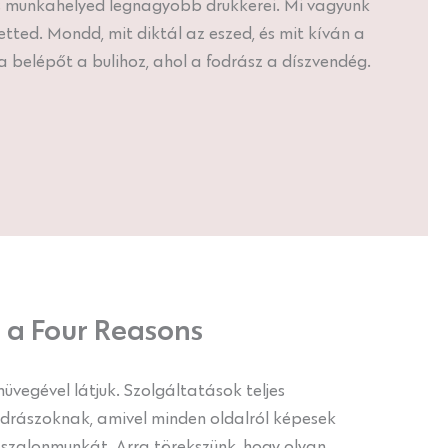
s munkahelyed legnagyobb drukkerei. Mi vagyunk
tted. Mondd, mit diktál az eszed, és mit kíván a
a belépőt a bulihoz, ahol a fodrász a díszvendég.
 a Four Reasons
üvegével látjuk. Szolgáltatások teljes
fodrászoknak, amivel minden oldalról képesek
zalonmunkát. Arra törekszünk, hogy olyan