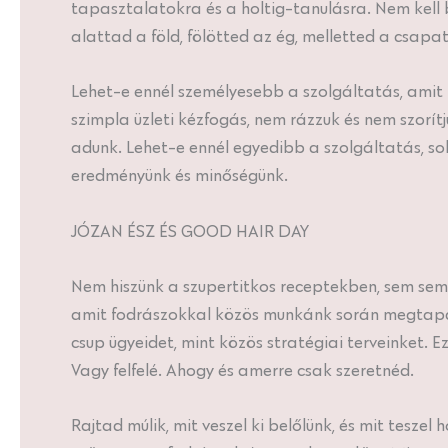
tapasztalatokra és a holtig-tanulásra. Nem kell 
alattad a föld, fölötted az ég, melletted a csap
Lehet-e ennél személyesebb a szolgáltatás, amit
szimpla üzleti kézfogás, nem rázzuk és nem szorí
adunk. Lehet-e ennél egyedibb a szolgáltatás, so
eredményünk és minőségünk.
JÓZAN ÉSZ ÉS GOOD HAIR DAY
Nem hiszünk a szupertitkos receptekben, sem semmi
amit fodrászokkal közös munkánk során megtapasz
csup ügyeidet, mint közös stratégiai terveinket. 
Vagy felfelé. Ahogy és amerre csak szeretnéd.
Rajtad múlik, mit veszel ki belőlünk, és mit tesz