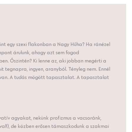
mint egy szexi flakonban a Nagy Hűha? Ha ránézel
mpont árulunk, ahogy azt sem fogod
en. Őszintén? Ki lenne az, aki jobban megérti a
it tegnapra, ingyen, aranyból. Tényleg nem. Ennél
van. A tudás mögött tapasztalat. A tapasztalat
vatív agyakat, nekünk profizmus a vacsoránk,
éval!), de közben erősen támaszkodunk a szakmai