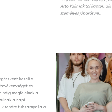
Arto Välimäkitól kaptuk, aki
személyes jóbarátunk.
egészként kezeli a
z tevékenységét és
mindig megfelelnek a
mulnak a napi
 rendre túlszárnyalja a