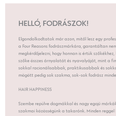
HELLÓ, FODRÁSZOK!
Elgondolkodtatok már azon, mitől lesz egy profes
a Four Reasons fodrászmárkára, garantáltan nem
megkérdőjelezni, hogy honnan is értük szőkékhez,
szőke összes árnyalatát és nyavalyáját, mint a fi
sokkal racionálisabbak, praktikusabbak és sokk
mögött pedig sok szakma, sok-sok fodrász mind
HAIR HAPPINESS
Szembe repülve dogmákkal és nagy egojú márkákka
szakmai közösségünk a takarónk. Minden reggel k