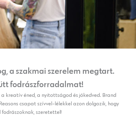
fog, a szakmai szerelem megtart.
ütt fodrászforradalmat!
a kreatív éned, a nyitottságod és jókedved. Brand
Reasons csapat szívvel-lélekkel azon dolgozik, hogy
 fodrászoknak, szeretettel!