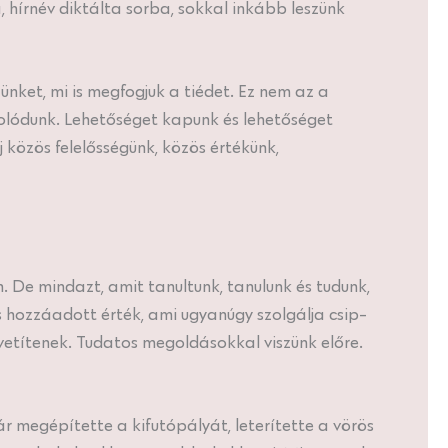
 hírnév diktálta sorba, sokkal inkább leszünk
ket, mi is megfogjuk a tiédet. Ez nem az a
csolódunk. Lehetőséget kapunk és lehetőséget
közös felelősségünk, közös értékünk,
. De mindazt, amit tanultunk, tanulunk és tudunk,
hozzáadott érték, ami ugyanúgy szolgálja csip-
zvetítenek. Tudatos megoldásokkal viszünk előre.
ár megépítette a kifutópályát, leterítette a vörös