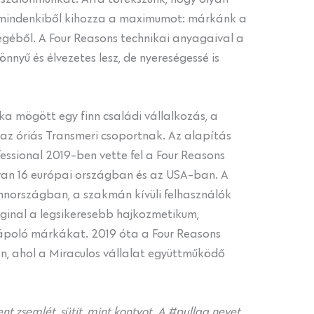
 mindenkiből kihozza a maximumot: márkánk a
égéből. A Four Reasons technikai anyagaival a
nnyű és élvezetes lesz, de nyereségessé is
a mögött egy finn családi vállalkozás, a
a az óriás Transmeri csoportnak. Az alapítás
fessional 2019-ben vette fel a Four Reasons
van 16 európai országban és az USA-ban. A
nnországban, a szakmán kívüli felhasználók
ginal a legsikeresebb hajkozmetikum,
jápoló márkákat. 2019 óta a Four Reasons
n, ahol a Miraculos vállalat együttműködő
lent zsemlét, sütit, mint kontyot. A #pullaa nevet