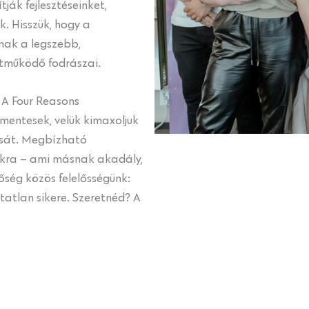
ják fejlesztéseinket,
. Hisszük, hogy a
ak a legszebb,
ttműködő fodrászai.
 A Four Reasons
entesek, velük kimaxoljuk
ását. Megbízható
ákra – ami másnak akadály,
őség közös felelősségünk:
tatlan sikere. Szeretnéd? A