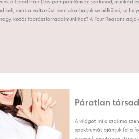
gyunk a Good Hair Day pompomlányai: szalonod, munkád é
ell, mert a változást nem akarhatjuk se nélküled, se helye
i nagy, közös fodrászforradalmunkhoz? A Four Reasons adja 
Páratlan társad
A világot mi a szakma szem
spektrumát ajánljuk fel a 
vagyunk megtámasztani a s