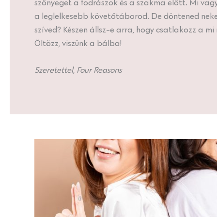
szőnyeget a fodrászok és a szakma előtt. Mi va
a leglelkesebb követőtáborod. De döntened neked k
szíved? Készen állsz-e arra, hogy csatlakozz a m
Öltözz, viszünk a bálba!
Szeretettel, Four Reasons