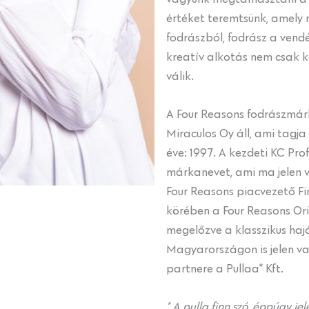
értéket teremtsünk, amely
fodrászból, fodrász a vend
kreatív alkotás nem csak kö
válik.
A Four Reasons fodrászmárk
Miraculos Oy áll, ami tagj
éve: 1997. A kezdeti KC Pro
márkanevet, ami ma jelen 
Four Reasons piacvezető Fi
körében a Four Reasons Ori
megelőzve a klasszikus ha
Magyarországon is jelen va
partnere a Pullaa* Kft.
* A pulla finn szó, éppúgy je