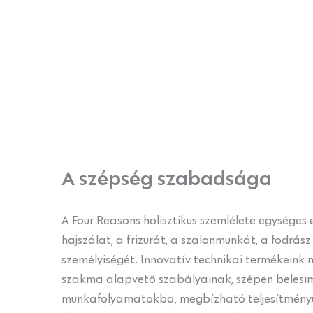
A szépség szabadsága
A Four Reasons holisztikus szemlélete egységes 
hajszálat, a frizurát, a szalonmunkát, a fodrás
személyiségét. Innovatív technikai termékeink 
szakma alapvető szabályainak, szépen belesi
munkafolyamatokba, megbízható teljesítményük