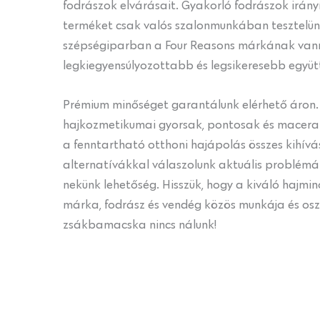
fodrászok elvárásait. Gyakorló fodrászok irányít
terméket csak valós szalonmunkában tesztelünk
szépségiparban a Four Reasons márkának vann
legkiegyensúlyozottabb és legsikeresebb együ
Prémium minőséget garantálunk elérhető áron.
hajkozmetikumai gyorsak, pontosak és maceram
a fenntartható otthoni hajápolás összes kihív
alternatívákkal válaszolunk aktuális problém
nekünk lehetőség. Hisszük, hogy a kiváló hajmin
márka, fodrász és vendég közös munkája és osz
zsákbamacska nincs nálunk!