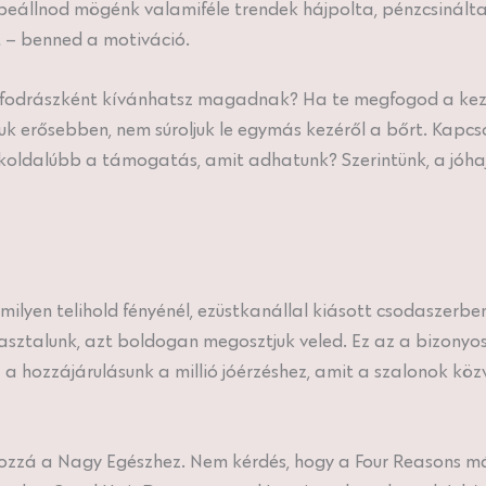
beállnod mögénk valamiféle trendek hájpolta, pénzcsinálta,
at – benned a motiváció.
 fodrászként kívánhatsz magadnak? Ha te megfogod a kezün
tjuk erősebben, nem súroljuk le egymás kezéről a bőrt. Kap
koldalúbb a támogatás, amit adhatunk? Szerintünk, a jóhaj 
lyen telihold fényénél, ezüstkanállal kiásott csodaszerben
talunk, azt boldogan megosztjuk veled. Ez az a bizonyos 
Ez a hozzájárulásunk a millió jóérzéshez, amit a szalonok kö
el hozzá a Nagy Egészhez. Nem kérdés, hogy a Four Reasons m