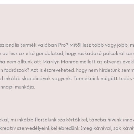
szionális termék valóban Pro? Mitől lesz több vagy jobb, 
 az lesz az első gondolatod, hogy roskadozó polcokról sa
 ha nem álltunk ott Marilyn Monroe mellett az ötvenes évekb
nn fodrászok? Azt is észreveheted, hogy nem hirdetünk semm
al inkább skandinávok vagyunk. Termékeink mögött tudás 
ennapi munkája.
l, mi inkább flörtölünk szakértőkkel, táncba hívunk inno
reatív szenvedélyeinkkel ébredünk (meg kávéval, sok káv