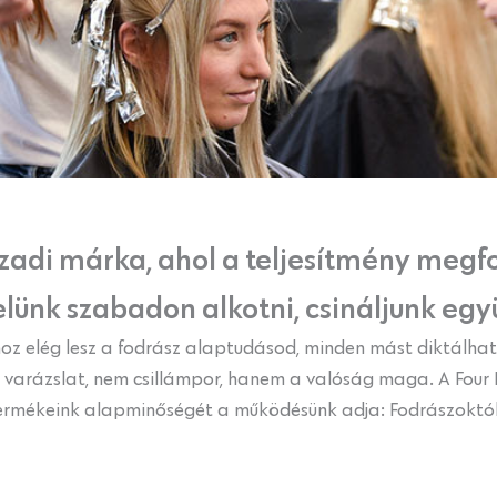
zázadi márka, ahol a teljesítmény meg
lünk szabadon alkotni, csináljunk egy
z elég lesz a fodrász alaptudásod, minden mást diktálhat 
m varázslat, nem csillámpor, hanem a valóság maga. A Four 
 Termékeink alapminőségét a működésünk adja: Fodrászoktól