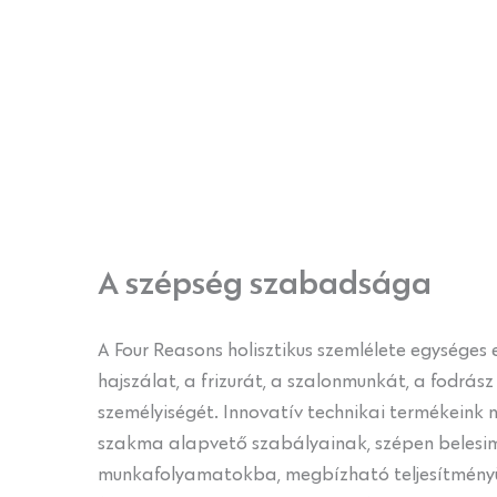
A szépség szabadsága
A Four Reasons holisztikus szemlélete egységes 
hajszálat, a frizurát, a szalonmunkát, a fodrás
személyiségét. Innovatív technikai termékeink 
szakma alapvető szabályainak, szépen belesi
munkafolyamatokba, megbízható teljesítményük