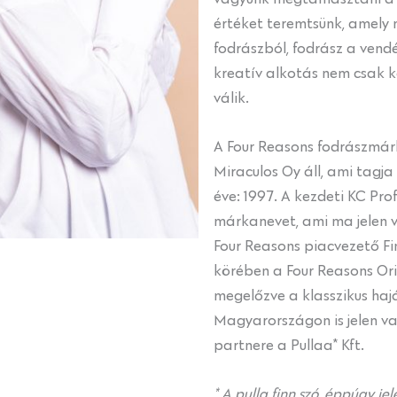
értéket teremtsünk, amely
fodrászból, fodrász a vend
kreatív alkotás nem csak kö
válik.
A Four Reasons fodrászmárk
Miraculos Oy áll, ami tagj
éve: 1997. A kezdeti KC Pro
márkanevet, ami ma jelen 
Four Reasons piacvezető Fi
körében a Four Reasons Ori
megelőzve a klasszikus ha
Magyarországon is jelen va
partnere a Pullaa* Kft.
* A pulla finn szó, éppúgy je