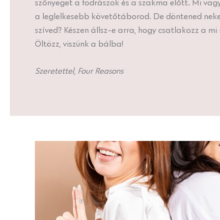
szőnyeget a fodrászok és a szakma előtt. Mi va
a leglelkesebb követőtáborod. De döntened neked k
szíved? Készen állsz-e arra, hogy csatlakozz a m
Öltözz, viszünk a bálba!
Szeretettel, Four Reasons