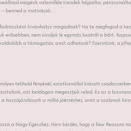
beállnod mögénk valamiféle trendek hájpolta, pénzcsinálta,
at – benned a motiváció.
 fodrászként kívánhatsz magadnak? Ha te megfogod a kezün
tjuk erősebben, nem súroljuk le egymás kezéről a bőrt. Kap
koldalúbb a támogatás, amit adhatunk? Szerintünk, a jóhaj 
lyen telihold fényénél, ezüstkanállal kiásott csodaszerben
talunk, azt boldogan megosztjuk veled. Ez az a bizonyos 
Ez a hozzájárulásunk a millió jóérzéshez, amit a szalonok kö
el hozzá a Nagy Egészhez. Nem kérdés, hogy a Four Reasons m