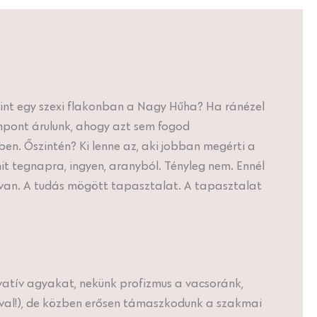
mint egy szexi flakonban a Nagy Hűha? Ha ránézel
mpont árulunk, ahogy azt sem fogod
en. Őszintén? Ki lenne az, aki jobban megérti a
it tegnapra, ingyen, aranyból. Tényleg nem. Ennél
van. A tudás mögött tapasztalat. A tapasztalat
vatív agyakat, nekünk profizmus a vacsoránk,
éval!), de közben erősen támaszkodunk a szakmai