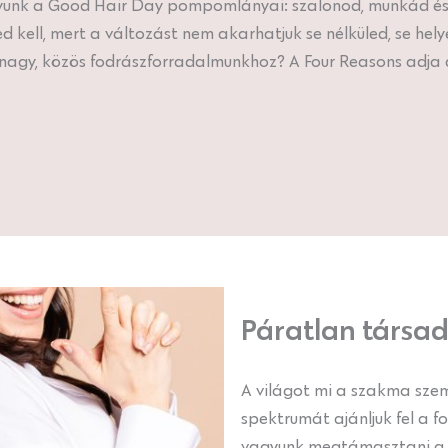
gyunk a Good Hair Day pompomlányai: szalonod, munkád é
ell, mert a változást nem akarhatjuk se nélküled, se helye
i nagy, közös fodrászforradalmunkhoz? A Four Reasons adja 
Páratlan társad
A világot mi a szakma szem
spektrumát ajánljuk fel a 
vagyunk megtámasztani a s