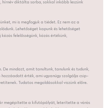
 hírnév diktálta sorba, sokkal inkább leszünk
ket, mi is megfogjuk a tiédet. Ez nem az a
csolódunk. Lehetőséget kapunk és lehetőséget
közös felelősségünk, közös értékünk,
. De mindazt, amit tanultunk, tanulunk és tudunk,
hozzáadott érték, ami ugyanúgy szolgálja csip-
zvetítenek. Tudatos megoldásokkal viszünk előre.
ár megépítette a kifutópályát, leterítette a vörös