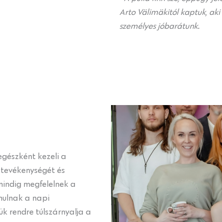
Arto Välimäkitól kaptuk, aki
személyes jóbarátunk.
egészként kezeli a
z tevékenységét és
mindig megfelelnek a
mulnak a napi
 rendre túlszárnyalja a