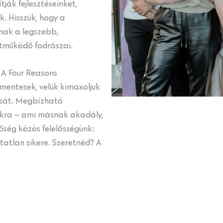
ják fejlesztéseinket,
. Hisszük, hogy a
ak a legszebb,
ttműködő fodrászai.
 A Four Reasons
entesek, velük kimaxoljuk
ását. Megbízható
ákra – ami másnak akadály,
őség közös felelősségünk:
tatlan sikere. Szeretnéd? A