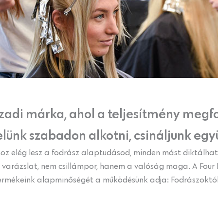
zázadi márka, ahol a teljesítmény meg
lünk szabadon alkotni, csináljunk egy
z elég lesz a fodrász alaptudásod, minden mást diktálhat 
m varázslat, nem csillámpor, hanem a valóság maga. A Four 
 Termékeink alapminőségét a működésünk adja: Fodrászoktól