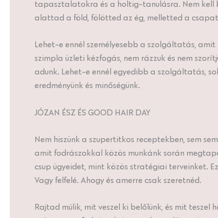
tapasztalatokra és a holtig-tanulásra. Nem kell 
alattad a föld, fölötted az ég, melletted a csap
Lehet-e ennél személyesebb a szolgáltatás, amit
szimpla üzleti kézfogás, nem rázzuk és nem szorí
adunk. Lehet-e ennél egyedibb a szolgáltatás, so
eredményünk és minőségünk.
JÓZAN ÉSZ ÉS GOOD HAIR DAY
Nem hiszünk a szupertitkos receptekben, sem semmi
amit fodrászokkal közös munkánk során megtapasz
csup ügyeidet, mint közös stratégiai terveinket. 
Vagy felfelé. Ahogy és amerre csak szeretnéd.
Rajtad múlik, mit veszel ki belőlünk, és mit tesz