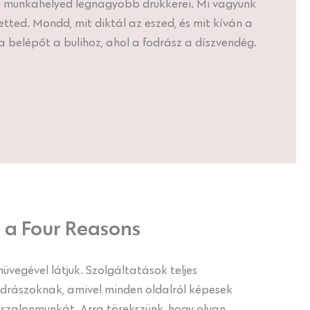
s munkahelyed legnagyobb drukkerei. Mi vagyunk
tted. Mondd, mit diktál az eszed, és mit kíván a
a belépőt a bulihoz, ahol a fodrász a díszvendég.
 a Four Reasons
üvegével látjuk. Szolgáltatások teljes
fodrászoknak, amivel minden oldalról képesek
zalonmunkát. Arra törekszünk, hogy olyan