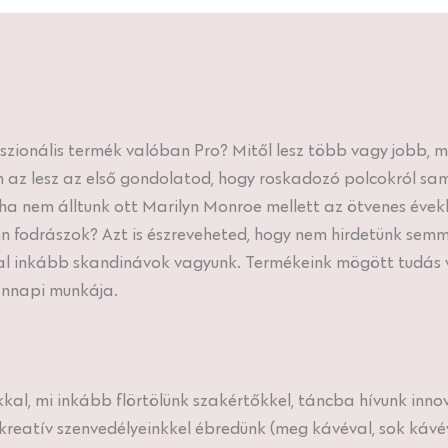
szionális termék valóban Pro? Mitől lesz több vagy jobb, 
 az lesz az első gondolatod, hogy roskadozó polcokról sa
 ha nem álltunk ott Marilyn Monroe mellett az ötvenes évekb
nn fodrászok? Azt is észreveheted, hogy nem hirdetünk semm
al inkább skandinávok vagyunk. Termékeink mögött tudás 
ennapi munkája.
l, mi inkább flörtölünk szakértőkkel, táncba hívunk inno
reatív szenvedélyeinkkel ébredünk (meg kávéval, sok káv