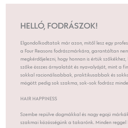
HELLÓ, FODRÁSZOK!
Elgondolkodtatok már azon, mitől lesz egy profes
a Four Reasons fodrászmárkára, garantáltan nem
megkérdőjelezni, hogy honnan is értük szőkékhez,
szőke összes árnyalatát és nyavalyáját, mint a fi
sokkal racionálisabbak, praktikusabbak és sokk
mögött pedig sok szakma, sok-sok fodrász mind
HAIR HAPPINESS
Szembe repülve dogmákkal és nagy egojú márkákka
szakmai közösségünk a takarónk. Minden reggel k