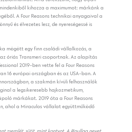
 mindenkiből kihozza a maximumot: márkánk a
égéből. A Four Reasons technikai anyagaival a
nnyű és élvezetes lesz, de nyereségessé is
a mögött egy finn családi vállalkozás, a
a az óriás Transmeri csoportnak. Az alapítás
fessional 2019-ben vette fel a Four Reasons
van 16 európai országban és az USA-ban. A
nnországban, a szakmán kívüli felhasználók
ginal a legsikeresebb hajkozmetikum,
jápoló márkákat. 2019 óta a Four Reasons
n, ahol a Miraculos vállalat együttműködő
lent zsemlét, sütit, mint kontyot. A #pullaa nevet