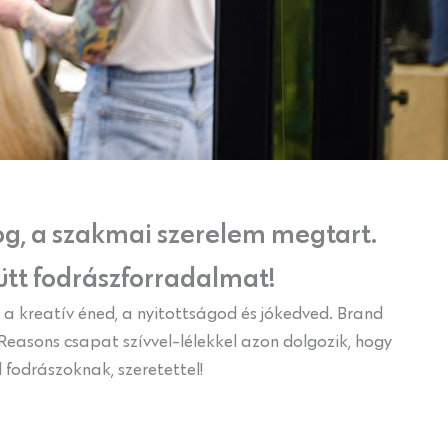
fog, a szakmai szerelem megtart.
ütt fodrászforradalmat!
a kreatív éned, a nyitottságod és jókedved. Brand
Reasons csapat szívvel-lélekkel azon dolgozik, hogy
 fodrászoknak, szeretettel!