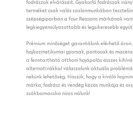
fodrászok elvárásait. Gyakorló fodrászok irányít
terméket csak valós szalonmunkában tesztelünk
szépségiparban a Four Reasons márkának vann
legkiegyensúlyozottabb és legsikeresebb együ
Prémium minőséget garantálunk elérhető áron.
hajkozmetikumai gyorsak, pontosak és maceram
a fenntartható otthoni hajápolás összes kihív
alternatívákkal válaszolunk aktuális problém
nekünk lehetőség. Hisszük, hogy a kiváló hajmin
márka, fodrász és vendég közös munkája és osz
zsákbamacska nincs nálunk!