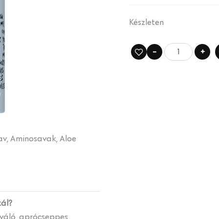
Készleten
-
+
sav, Aminosavak, Aloe
tál?
iváló, aprócseppes,