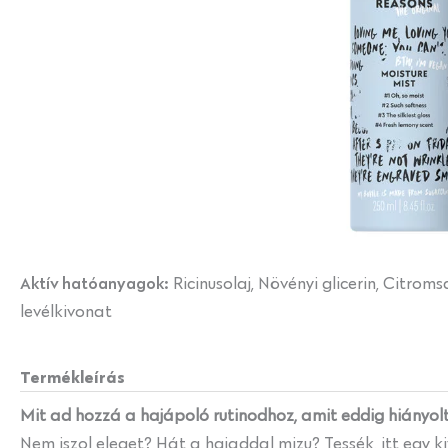
Aktív hatóanyagok:
Ricinusolaj, Növényi glicerin, Citrom
levélkivonat
Termékleírás
Mit ad hozzá a hajápoló rutinodhoz, amit eddig hiányol
Nem iszol eleget? Hát a hajaddal mizu? Tessék, itt egy k