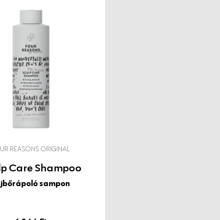
enol-aloe kombó, ami
veli a volument. A permet
icsit tisztít is. Puhít,
 nem is tehetne, extrém
st nem igénylő formula
nálat és a mindennapi
latra, agresszív
la. Használata könnyű és
UR REASONS ORIGINAL
felesleges bevonatképzés
lp Care Shampoo
l, környezetbarát,
ejbőrápoló sampon
ettel.