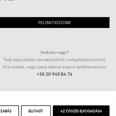
FELIRATKOZOM!
Fodrász vagy?
Tudj meg többet termékeinkről, szolgáltatásainkról.
Hívj minket, vagy üzenj nekünk ezen a telefonszámon:
+36 20 945 84 74
SZABÁS
ELUTASÍT
AZ ÖSSZES ELFOGADÁSA