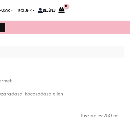
BELÉPÉS
DÁSOK
RÓLUNK
permet
iszáradása, kócosodása ellen
Kiszerelés:
250 ml