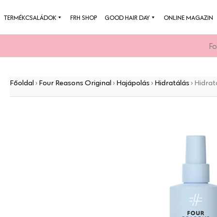
Skip
TERMÉKCSALÁDOK
FRH SHOP
GOOD HAIR DAY
ONLINE MAGAZIN
to
content
Fo
Főoldal
›
Four Reasons Original
›
Hajápolás
›
Hidratálás
›
Hidrat