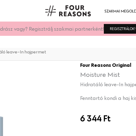
SZAKMAI MEGOL
drász vagy? Regisztrálj szakmai partnerként!
REGISZTRÁLOK!
áló leave-In hajpermet
Hidratáló
Four Reasons Original
leave-
Moisture Mist
In
hajpermet
Hidratáló leave-In haj
mennyiség
Fenntartó kondi a haj k
6 344
Ft