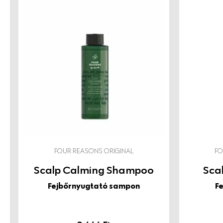
eltüntetni a töredezett hajvégeket. Bónusz az a panth
kondicionál, csökkenti a száraz érzetet és enyhén megnö
biztosítja a hajfelszín védelmét, jobb tapintás, frissít, sőt k
selymesít, extra fényt ad, kezelhetővé tesz, ennél többet
gyorsan felszívódik, nem lehet túltolni. A modern, öblíté
egyensúlyt teremt az extra hatékonyság, a könnyű hasz
praktikum között.
Mi az ok, amitől az Original rituálé igazán eredeti lesz?
Professzionális kozmetikai minőség mindennapos haszná
kemikáliák nélkül. Gazdaságos kiszerelés, modern formu
FOUR REASONS ORIGINAL
FO
maceramentes, igazi élményt ad szilikonos elnehezítés, 
Scalp Calming Shampoo
Sca
nélkül. 100% vegán összetétel. Megújuló energiával készü
Fejbőrnyugtató sampon
F
újrahasznosítható csomagolásban. Finnországból, szeret