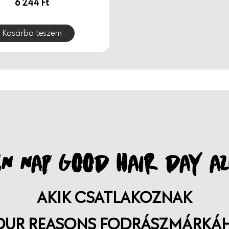
6 244
Ft
Kosárba teszem
N NAP GOOD HAIR DAY AZ
AKIK CSATLAKOZNAK
OUR REASONS FODRÁSZMÁRKÁ