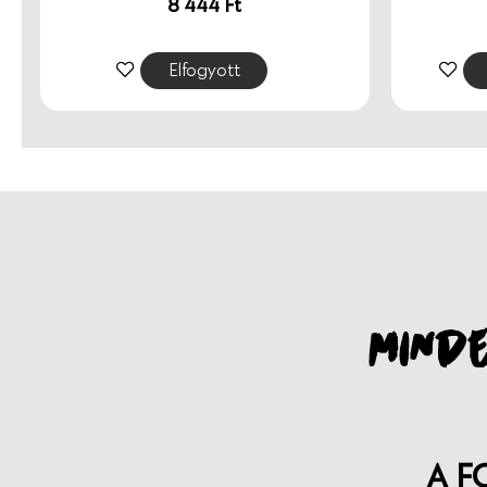
8 444
Ft
Elfogyott
MINDE
A F