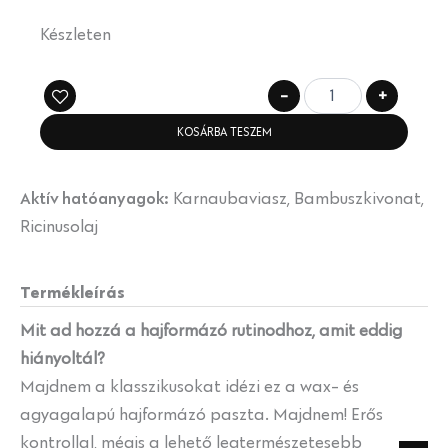
Készleten
-
+
KOSÁRBA TESZEM
Aktív hatóanyagok:
Karnaubaviasz, Bambuszkivonat,
Ricinusolaj
Termékleírás
Mit ad hozzá a hajformázó rutinodhoz, amit eddig
hiányoltál?
Majdnem a klasszikusokat idézi ez a wax- és
agyagalapú hajformázó paszta. Majdnem! Erős
kontrollal, mégis a lehető legtermészetesebb