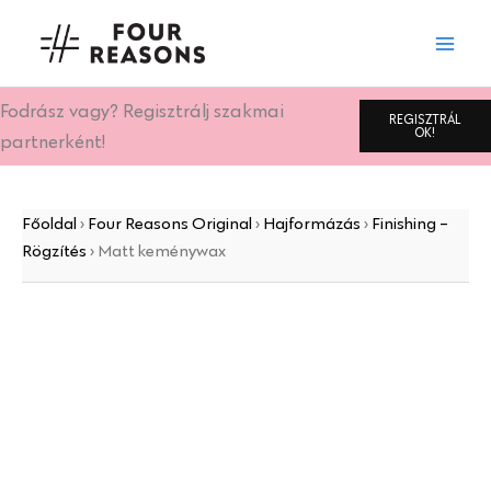
Matt
Skip
keménywax
to
mennyiség
content
Fodrász vagy? Regisztrálj szakmai
REGISZTRÁL
OK!
partnerként!
Főoldal
›
Four Reasons Original
›
Hajformázás
›
Finishing -
Rögzítés
›
Matt keménywax