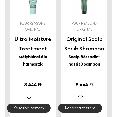
és csomagolás jó hatással van a Föld nevű bolygóra,
ahol te is élsz! Finnországból, szeretettel.
FOUR REASONS
FOUR REASONS
ORIGINAL
ORIGINAL
Ultra Moisture
Original Scalp
Treatment
Scrub Shampoo
Mélyhidratáló
Scalp Bőrradír-
hajmaszk
hatású Sampon
8 444
Ft
8 444
Ft
Kosárba teszem
Kosárba teszem