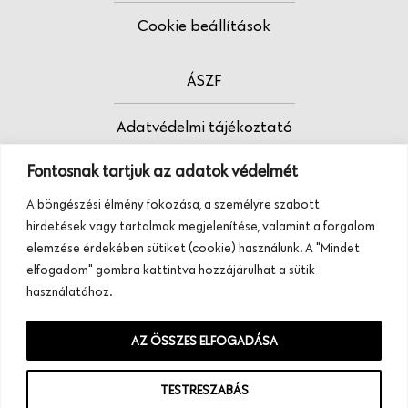
Cookie beállítások
ÁSZF
Adatvédelmi tájékoztató
Fontosnak tartjuk az adatok védelmét
Fodrász vagy?
A böngészési élmény fokozása, a személyre szabott
Tudj meg többet termékeinkről, szolgáltatásainkról.
hirdetések vagy tartalmak megjelenítése, valamint a forgalom
Hívj minket, vagy üzenj nekünk ezen a
elemzése érdekében sütiket (cookie) használunk. A "Mindet
telefonszámon:
elfogadom" gombra kattintva hozzájárulhat a sütik
+36 20 945 84 74
használatához.
AZ ÖSSZES ELFOGADÁSA
TESTRESZABÁS