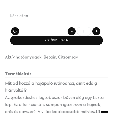
Készleten
-
+
KOSÁRBA TESZEM
Aktív hatóanyagok:
Betain, Citromsav
Termékleírás
Mit ad hozzá a hajápoló rutinodhoz, amit eddig
hiányoltál?
Az újrakezdéshez legtöbbször bőven elég egy tiszta
lap. Ez a funkcionális sampon igazi
reset
a hajnak,
erős és egyszerű. A világ legalaposabb mélytisztító