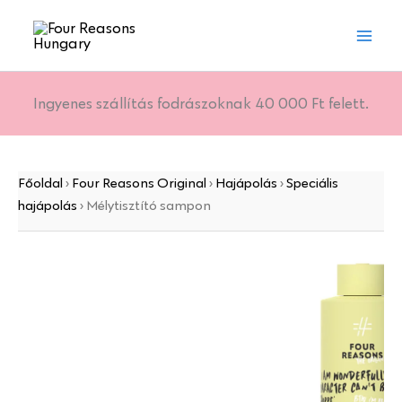
Mélytisztító
Skip
sampon
to
mennyiség
content
Ingyenes szállítás fodrászoknak 40 000 Ft felett.
Főoldal
›
Four Reasons Original
›
Hajápolás
›
Speciális
hajápolás
›
Mélytisztító sampon