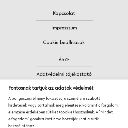
Kapcsolat
Impresszum
Cookie beállítások
ÁSZF
Adatvédelmi tájékoztató
Fontosnak tartjuk az adatok védelmét
Fodrász vagy?
A böngészési élmény fokozása, a személyre szabott
Tudj meg többet termékeinkről, szolgáltatásainkról.
hirdetések vagy tartalmak megjelenítése, valamint a forgalom
Hívj minket, vagy üzenj nekünk ezen a
elemzése érdekében sütiket (cookie) használunk. A "Mindet
telefonszámon:
elfogadom" gombra kattintva hozzájárulhat a sütik
+36 20 945 84 74
használatához.