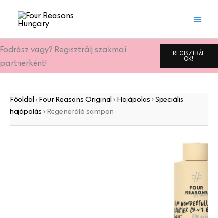
Regeneráló
Skip
sampon
to
mennyiség
content
Fodrász vagy? Regisztrálj szakmai
REGISZTRÁL
OK!
partnerként!
Főoldal
›
Four Reasons Original
›
Hajápolás
›
Speciális
hajápolás
›
Regeneráló sampon