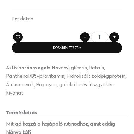
Készleten
-
+
KOSÁRBA TESZEM
Aktív hatóanyagok:
Növényi glicerin, Betain,
Panthenol/B5-provitamin, Hidrolizált zöldségprotein,
Aminosavak, Papaya-, gotukola-és íriszgyökér-
kivonat
Termékleírás
Mit ad hozzá a hajápoló rutinodhoz, amit eddig
hiányoltál?