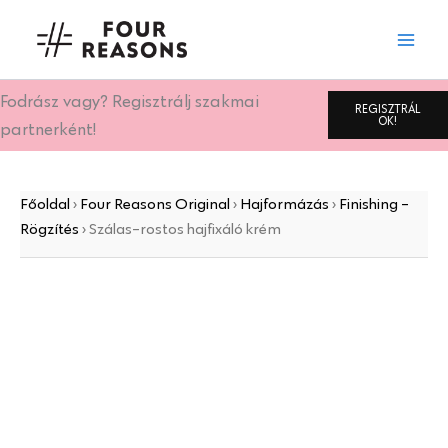
Szálas-
Skip
rostos
to
hajfixáló
content
krém
mennyiség
Fodrász vagy? Regisztrálj szakmai
REGISZTRÁL
OK!
partnerként!
Főoldal
›
Four Reasons Original
›
Hajformázás
›
Finishing -
Rögzítés
›
Szálas-rostos hajfixáló krém