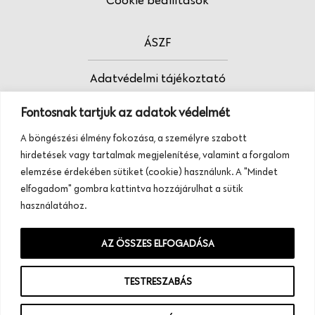
Cookie beállítások
ÁSZF
Adatvédelmi tájékoztató
Fontosnak tartjuk az adatok védelmét
Fodrász vagy?
A böngészési élmény fokozása, a személyre szabott
Tudj meg többet termékeinkről, szolgáltatásainkról.
hirdetések vagy tartalmak megjelenítése, valamint a forgalom
Hívj minket, vagy üzenj nekünk ezen a
elemzése érdekében sütiket (cookie) használunk. A "Mindet
telefonszámon:
elfogadom" gombra kattintva hozzájárulhat a sütik
+36 20 945 84 74
használatához.
AZ ÖSSZES ELFOGADÁSA
TESTRESZABÁS