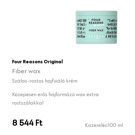
Four Reasons Original
Fiber wax
Szálas-rostos hajfixáló krém
Közepesen erős hajformázó wax extra
rostszálakkal
8 544
Ft
Kiszerelés:
100 ml