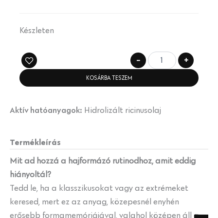
Készleten
-
+
KOSÁRBA TESZEM
Aktív hatóanyagok:
Hidrolizált ricinusolaj
Termékleírás
Mit ad hozzá a hajformázó rutinodhoz, amit eddig
hiányoltál?
Tedd le, ha a klasszikusokat vagy az extrémeket
keresed, mert ez az anyag, közepesnél enyhén
erősebb formamemóriájával, valahol középen áll a