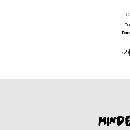
F
To
Ton
MINDE