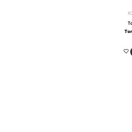
F
T
To