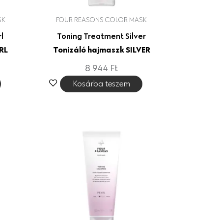
SK
FOUR REASONS COLOR MASK
l
Toning Treatment Silver
RL
Tonizáló hajmaszk SILVER
8 944
Ft
Kosárba teszem