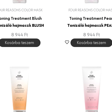
OUR REASONS COLOR MASK
FOUR REASONS COLOR MA
oning Treatment Blush
Toning Treatment Pear
nizáló hajmaszk BLUSH
Tonizáló hajmaszk PEA
8 944
Ft
8 944
Ft
Kosárba teszem
Kosárba teszem