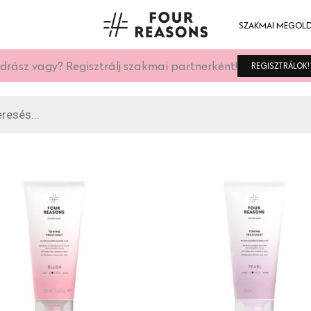
SZAKMAI MEGOL
drász vagy? Regisztrálj szakmai partnerként!
REGISZTRÁLOK!