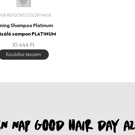
OUR REASONS COLOR MASK
ning Shampoo Platinum
izáló sampon PLATINUM
10 444
Ft
Kosárba teszem
N NAP GOOD HAIR DAY AZ