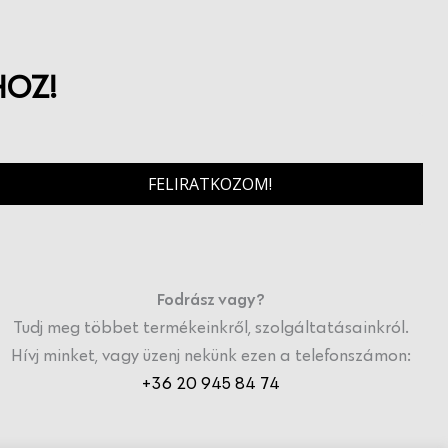
HOZ!
FELIRATKOZOM!
Fodrász vagy?
Tudj meg többet termékeinkről, szolgáltatásainkról.
Hívj minket, vagy üzenj nekünk ezen a telefonszámon:
+36 20 945 84 74