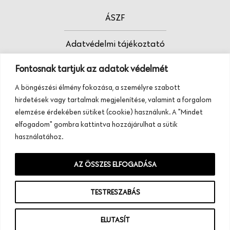
ÁSZF
Adatvédelmi tájékoztató
Fontosnak tartjuk az adatok védelmét
Fodrász vagy?
A böngészési élmény fokozása, a személyre szabott
Tudj meg többet termékeinkről, szolgáltatásainkról.
hirdetések vagy tartalmak megjelenítése, valamint a forgalom
Hívj minket, vagy üzenj nekünk ezen a
elemzése érdekében sütiket (cookie) használunk. A "Mindet
telefonszámon:
elfogadom" gombra kattintva hozzájárulhat a sütik
+36 20 945 84 74
használatához.
AZ ÖSSZES ELFOGADÁSA
TESTRESZABÁS
ELUTASÍT