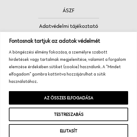
ÁSZF
Adatvédelmi tájékoztató
Fontosnak tartjuk az adatok védelmét
Fodrász vagy?
A böngészési élmény fokozása, a személyre szabott
Tudj meg többet termékeinkről, szolgáltatásainkról.
hirdetések vagy tartalmak megjelenítése, valamint a forgalom
Hívj minket, vagy üzenj nekünk ezen a
elemzése érdekében sütiket (cookie) használunk. A "Mindet
telefonszámon:
elfogadom" gombra kattintva hozzájárulhat a sütik
+36 20 945 84 74
használatához.
AZ ÖSSZES ELFOGADÁSA
TESTRESZABÁS
ELUTASÍT