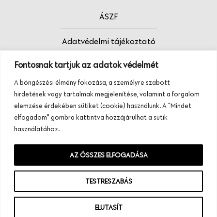
ÁSZF
Adatvédelmi tájékoztató
Fontosnak tartjuk az adatok védelmét
Fodrász vagy?
A böngészési élmény fokozása, a személyre szabott
Tudj meg többet termékeinkről, szolgáltatásainkról.
hirdetések vagy tartalmak megjelenítése, valamint a forgalom
Hívj minket, vagy üzenj nekünk ezen a
elemzése érdekében sütiket (cookie) használunk. A "Mindet
telefonszámon:
elfogadom" gombra kattintva hozzájárulhat a sütik
+36 20 945 84 74
használatához.
AZ ÖSSZES ELFOGADÁSA
TESTRESZABÁS
ELUTASÍT