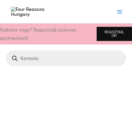
Skip
to
content
Fodrász vagy? Regisztrálj szakmai
REGISZTRÁL
OK!
partnerként!
Products
search
Oldal
Oldal
Oldal
Oldal