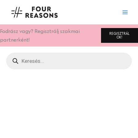
Skip
to
content
Fodrász vagy? Regisztrálj szakmai
REGISZTRÁL
OK!
partnerként!
Products
search
Oldal
Oldal