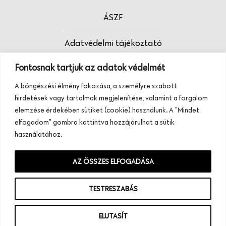
ÁSZF
Adatvédelmi tájékoztató
Fontosnak tartjuk az adatok védelmét
Fodrász vagy?
A böngészési élmény fokozása, a személyre szabott
Tudj meg többet termékeinkről, szolgáltatásainkról.
hirdetések vagy tartalmak megjelenítése, valamint a forgalom
Hívj minket, vagy üzenj nekünk ezen a
elemzése érdekében sütiket (cookie) használunk. A "Mindet
telefonszámon:
elfogadom" gombra kattintva hozzájárulhat a sütik
+36 20 945 84 74
használatához.
AZ ÖSSZES ELFOGADÁSA
TESTRESZABÁS
ELUTASÍT