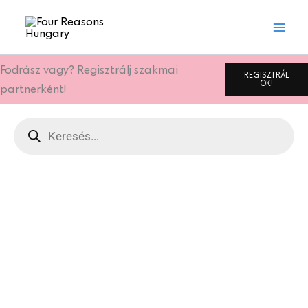
Skip
to
content
Fodrász vagy? Regisztrálj szakmai
REGISZTRÁL
OK!
partnerként!
Products
search