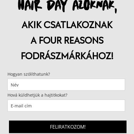
HAIR DAY AZOKNAK,
AKIK CSATLAKOZNAK
A FOUR REASONS
FODRÁSZMÁRKÁHOZ!
Hogyan szólíthatunk?
Hová küldhetjük a hajtitkokat?
FELIRATKOZOM!