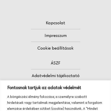
Kapcsolat
Impresszum
Cookie beállítások
ÁSZF
Adatvédelmi tájékoztató
Fontosnak tartjuk az adatok védelmét
Fodrász vagy?
A böngészési élmény fokozása, a személyre szabott
Tudj meg többet termékeinkről, szolgáltatásainkról.
hirdetések vagy tartalmak megjelenítése, valamint a forgalom
Hívj minket, vagy üzenj nekünk ezen a
elemzése érdekében sütiket (cookie) használunk. A "Mindet