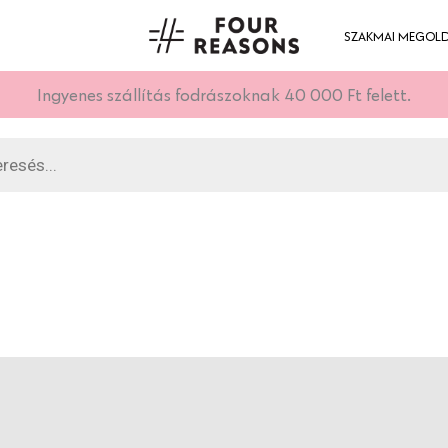
SZAKMAI MEGOL
Ingyenes szállítás fodrászoknak 40 000 Ft felett.