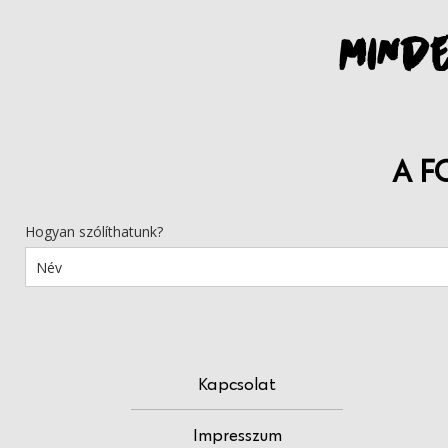
MINDE
A F
Hogyan szólíthatunk?
Kapcsolat
Impresszum