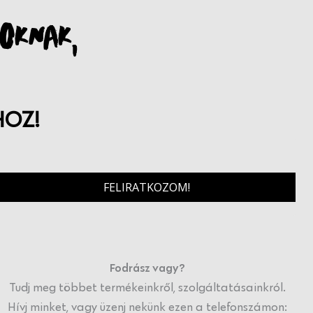
OKNAK,
HOZ!
FELIRATKOZOM!
Fodrász vagy?
Tudj meg többet termékeinkről, szolgáltatásainkról.
Hívj minket, vagy üzenj nekünk ezen a telefonszámon: