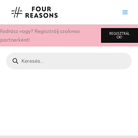
Skip
to
content
Fodrász vagy? Regisztrálj szakmai
REGISZTRÁL
OK!
partnerként!
Products
search