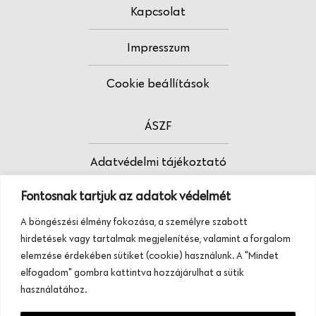
Kapcsolat
Impresszum
Cookie beállítások
ÁSZF
Adatvédelmi tájékoztató
Fontosnak tartjuk az adatok védelmét
Fodrász vagy?
A böngészési élmény fokozása, a személyre szabott
Tudj meg többet termékeinkről, szolgáltatásainkról.
hirdetések vagy tartalmak megjelenítése, valamint a forgalom
Hívj minket, vagy üzenj nekünk ezen a
elemzése érdekében sütiket (cookie) használunk. A "Mindet
telefonszámon:
elfogadom" gombra kattintva hozzájárulhat a sütik
+36 20 945 84 74
használatához.