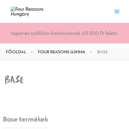
Skip
to
content
Ingyenes szállítás fodrászoknak 40 000 Ft felett.
FŐOLDAL
›
FOUR REASONS LUXIMA
›
BASE
Base
Base termékek