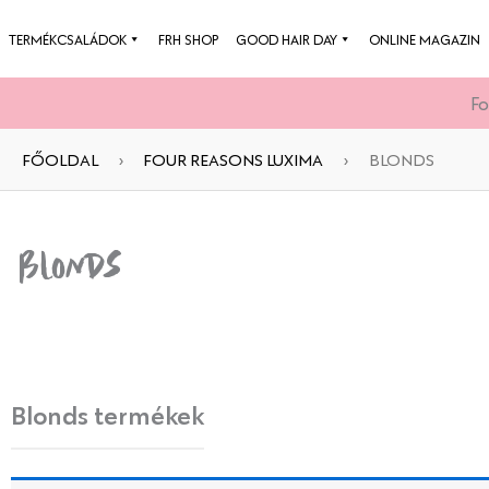
Skip
TERMÉKCSALÁDOK
FRH SHOP
GOOD HAIR DAY
ONLINE MAGAZIN
to
content
Fo
FŐOLDAL
›
FOUR REASONS LUXIMA
›
BLONDS
Blonds
Blonds termékek