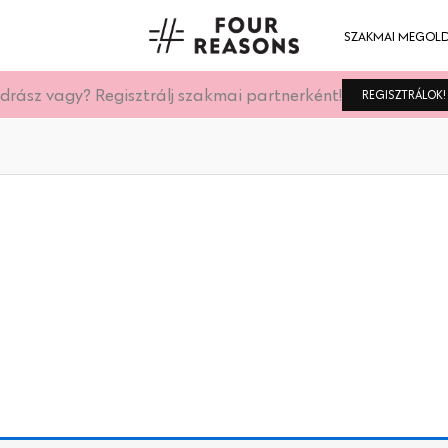
SZAKMAI MEGOL
drász vagy? Regisztrálj szakmai partnerként!
REGISZTRÁLOK!