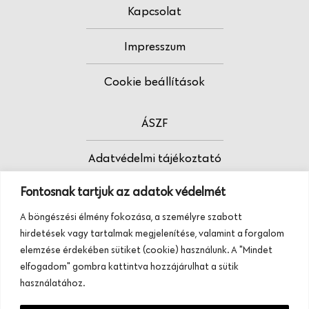
Kapcsolat
Impresszum
Cookie beállítások
ÁSZF
Adatvédelmi tájékoztató
Fontosnak tartjuk az adatok védelmét
Fodrász vagy?
A böngészési élmény fokozása, a személyre szabott
Tudj meg többet termékeinkről, szolgáltatásainkról.
hirdetések vagy tartalmak megjelenítése, valamint a forgalom
Hívj minket, vagy üzenj nekünk ezen a
elemzése érdekében sütiket (cookie) használunk. A "Mindet
telefonszámon:
elfogadom" gombra kattintva hozzájárulhat a sütik
+36 20 945 84 74
használatához.