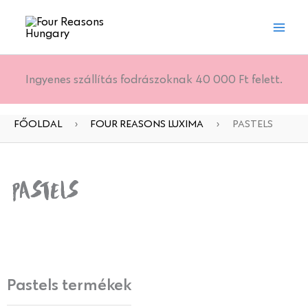
Skip
to
content
Ingyenes szállítás fodrászoknak 40 000 Ft felett.
FŐOLDAL
›
FOUR REASONS LUXIMA
›
PASTELS
Pastels
Pastels termékek