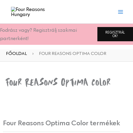
Skip
to
content
Fodrász vagy? Regisztrálj szakmai
REGISZTRÁL
OK!
partnerként!
FŐOLDAL
›
FOUR REASONS OPTIMA COLOR
Four Reasons Optima Color
Four Reasons Optima Color termékek