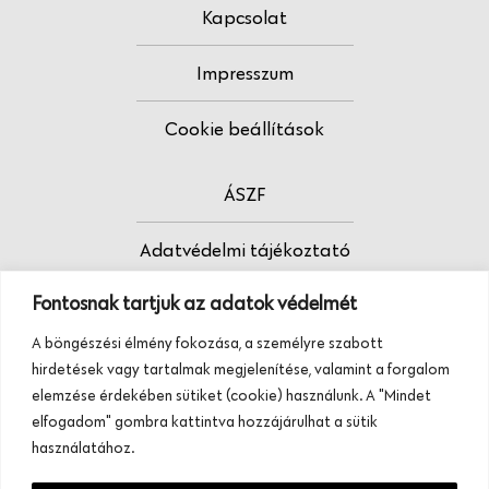
Kapcsolat
Impresszum
Cookie beállítások
ÁSZF
Adatvédelmi tájékoztató
Fontosnak tartjuk az adatok védelmét
Fodrász vagy?
A böngészési élmény fokozása, a személyre szabott
Tudj meg többet termékeinkről, szolgáltatásainkról.
hirdetések vagy tartalmak megjelenítése, valamint a forgalom
Hívj minket, vagy üzenj nekünk ezen a
elemzése érdekében sütiket (cookie) használunk. A "Mindet
telefonszámon:
elfogadom" gombra kattintva hozzájárulhat a sütik
+36 20 945 84 74
használatához.