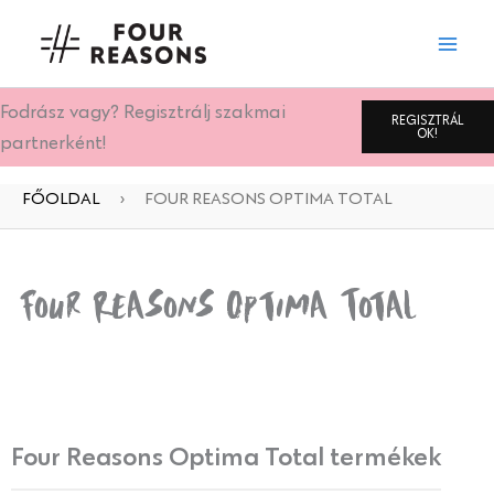
Skip
to
content
Fodrász vagy? Regisztrálj szakmai
REGISZTRÁL
OK!
partnerként!
FŐOLDAL
›
FOUR REASONS OPTIMA TOTAL
Four Reasons Optima Total
Four Reasons Optima Total termékek