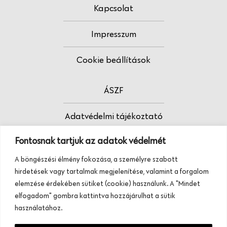
Kapcsolat
Impresszum
Cookie beállítások
ÁSZF
Adatvédelmi tájékoztató
Fontosnak tartjuk az adatok védelmét
Fodrász vagy?
A böngészési élmény fokozása, a személyre szabott
Tudj meg többet termékeinkről, szolgáltatásainkról.
hirdetések vagy tartalmak megjelenítése, valamint a forgalom
Hívj minket, vagy üzenj nekünk ezen a
elemzése érdekében sütiket (cookie) használunk. A "Mindet
telefonszámon:
elfogadom" gombra kattintva hozzájárulhat a sütik
+36 20 945 84 74
használatához.