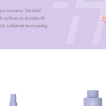
ig a macera. De hidd
k nyíltan az őszülésről
ező, szőkének lenni pedig