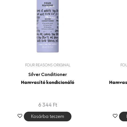
FOUR REASONS ORIGINAL
FOU
Silver Conditioner
Hamvasító kondicionáló
Hamvasí
6 344
Ft
Kosárba teszem