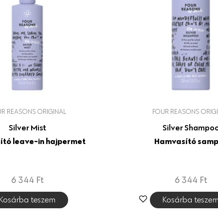
R REASONS ORIGINAL
FOUR REASONS ORIG
Silver Mist
Silver Shampo
tó leave-in hajpermet
Hamvasító sam
6 344
Ft
6 344
Ft
Kosárba teszem
Kosárba tesze