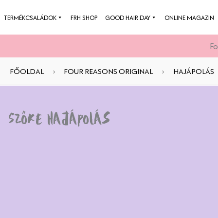
Skip
TERMÉKCSALÁDOK
FRH SHOP
GOOD HAIR DAY
ONLINE MAGAZIN
to
content
Fo
FŐOLDAL
›
FOUR REASONS ORIGINAL
›
HAJÁPOLÁS
Szőke hajápolás