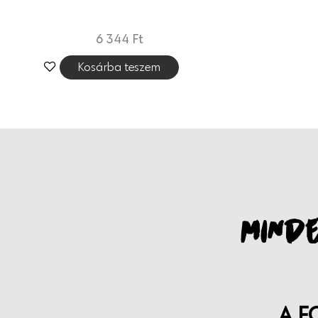
6 344
Ft
Kosárba teszem
MINDE
A F