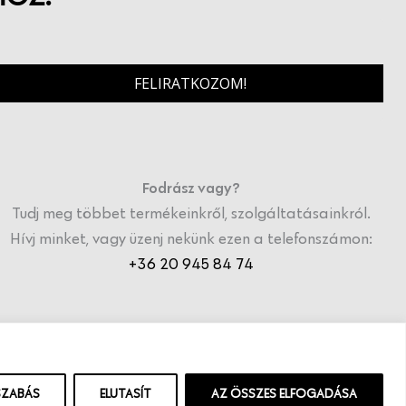
FELIRATKOZOM!
Fodrász vagy?
Tudj meg többet termékeinkről, szolgáltatásainkról.
Hívj minket, vagy üzenj nekünk ezen a telefonszámon:
+36 20 945 84 74
SZABÁS
ELUTASÍT
AZ ÖSSZES ELFOGADÁSA