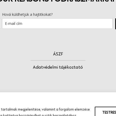
Hová küldhetjük a hajtitkokat?
ÁSZF
Adatvédelmi tájékoztató
 tartalmak megjelenítése, valamint a forgalom elemzése
TESTRE
 kattintva hozzájárulhat a sütik használatához.