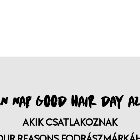
N NAP GOOD HAIR DAY AZ
AKIK CSATLAKOZNAK
OUR REASONS FODRÁSZMÁRKÁ