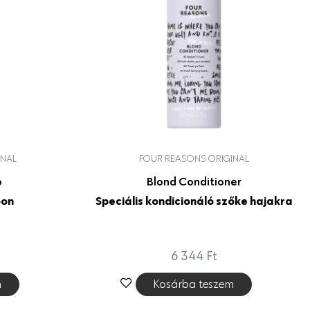
INAL
FOUR REASONS ORIGINAL
o
Blond Conditioner
pon
Speciális kondicionáló szőke hajakra
6 344
Ft
m
Kosárba teszem