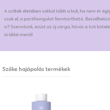
A szőkék életében sokkal több a buli, ha nem ér ég
csak el, a partihangulat fenntartható. Beszélhetün
is? Szerintünk, ezüst az új sárga, hűvös a tuti kötel
örökké menő!
Szőke hajápolás termékek