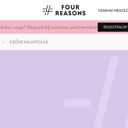
SZAKMAI MEGOL
drász vagy? Regisztrálj szakmai partnerként!
REGISZTRÁLOK!
›
SZŐKE HAJÁPOLÁS