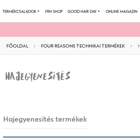
Skip
TERMÉKCSALÁDOK
FRH SHOP
GOOD HAIR DAY
ONLINE MAGAZIN
to
content
FŐOLDAL
›
FOUR REASONS TECHNIKAI TERMÉKEK
›
H
Hajegyenesítés
Hajegyenesítés termékek