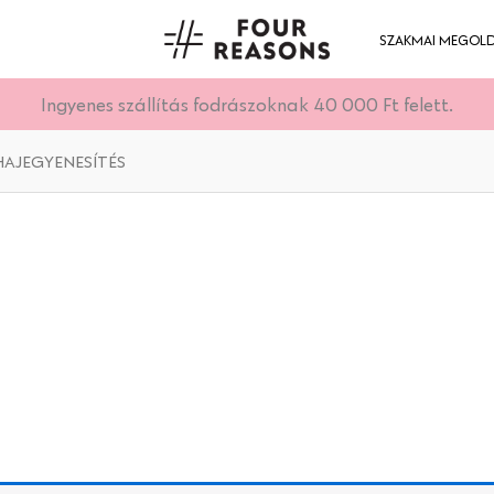
SZAKMAI MEGOL
Ingyenes szállítás fodrászoknak 40 000 Ft felett.
AJEGYENESÍTÉS