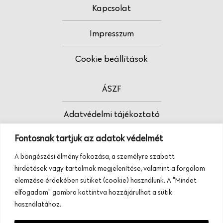
Kapcsolat
Impresszum
Cookie beállítások
ÁSZF
Adatvédelmi tájékoztató
Fontosnak tartjuk az adatok védelmét
Fodrász vagy?
A böngészési élmény fokozása, a személyre szabott
Tudj meg többet termékeinkről, szolgáltatásainkról.
hirdetések vagy tartalmak megjelenítése, valamint a forgalom
Hívj minket, vagy üzenj nekünk ezen a
elemzése érdekében sütiket (cookie) használunk. A "Mindet
telefonszámon:
elfogadom" gombra kattintva hozzájárulhat a sütik
+36 20 945 84 74
használatához.