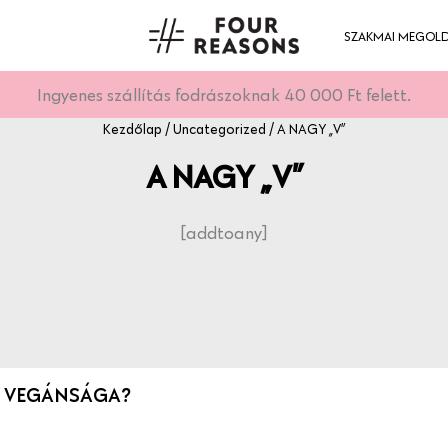
SZAKMAI MEGOL
Ingyenes szállítás fodrászoknak 40 000 Ft felett.
Kezdőlap
/
Uncategorized
/ A NAGY „V”
A NAGY „V”
[addtoany]
K VEGÁNSÁGA?