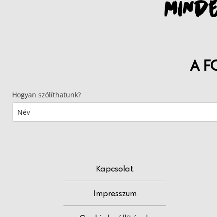
MINDE
A F
Hogyan szólíthatunk?
Kapcsolat
Impresszum