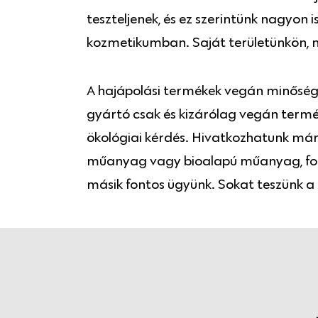
teszteljenek, és ez szerintünk nagyon
kozmetikumban. Saját területünkön,
A hajápolási termékek vegán minőség
gyártó csak és kizárólag vegán termé
ökológiai kérdés. Hivatkozhatunk má
műanyag vagy bioalapú műanyag, fol
másik fontos ügyünk. Sokat teszünk a k