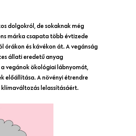
ntos dolgokról, de sokaknak még
sons márka csapata több évtizede
ról órákon és kávékon át. A vegánság
zes állati eredetű anyag
i a vegánok ökológiai lábnyomát,
k előállítása. A növényi étrendre
klímaváltozás lelassításáért.