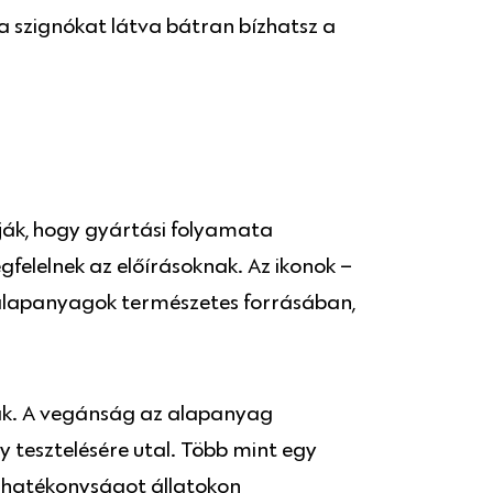
 szignókat látva bátran bízhatsz a
ják, hogy gyártási folyamata
elelnek az előírásoknak. Az ikonok –
az alapanyagok természetes forrásában,
ak. A vegánság az alapanyag
y tesztelésére utal. Több mint egy
y hatékonyságot állatokon