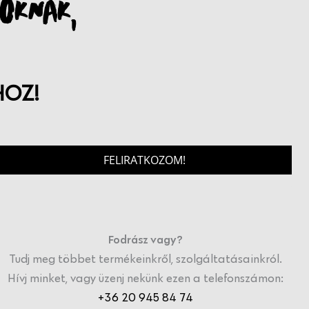
OKNAK,
HOZ!
FELIRATKOZOM!
Fodrász vagy?
Tudj meg többet termékeinkről, szolgáltatásainkról.
Hívj minket, vagy üzenj nekünk ezen a telefonszámon:
+36 20 945 84 74