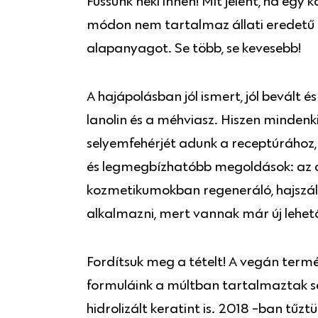
Fussunk neki innen! Mit jelent, ha e
módon nem tartalmaz állati eredetű ö
alapanyagot. Se több, se kevesebb!
A hajápolásban jól ismert, jól bevált é
lanolin és a méhviasz. Hiszen mindenk
selyemfehérjét adunk a receptúrához, 
és legmegbízhatóbb megoldások: az 
kozmetikumokban regeneráló, hajszála
alkalmazni, mert vannak már új lehető
Fordítsuk meg a tételt! A vegán term
formuláink a múltban tartalmaztak sel
hidrolizált keratint is. 2018 -ban tű