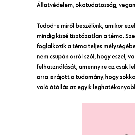
Állatvédelem, ökotudatosság, vega
Tudod-e miről beszélünk, amikor eze
mindig kissé tisztázatlan a téma. S
foglalkozik a téma teljes mélységéb
nem csupán arról szól, hogy eszel, va
felhasználását, amennyire az csak l
arra is rájött a tudomány, hogy sokka
való átállás az egyik leghatékonyab