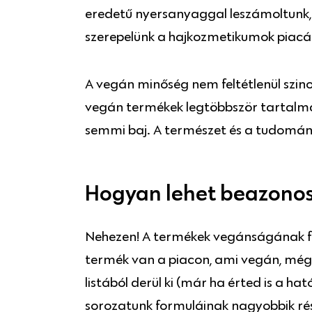
eredetű nyersanyaggal leszámoltunk, 
szerepelünk a hajkozmetikumok piacá
A vegán minőség nem feltétlenül szino
vegán termékek legtöbbször tartalmazn
semmi baj. A természet és a tudomán
Hogyan lehet beazonos
Nehezen! A termékek vegánságának fel
termék van a piacon, ami vegán, még ak
listából derül ki (már ha érted is a h
sorozatunk formuláinak nagyobbik rés