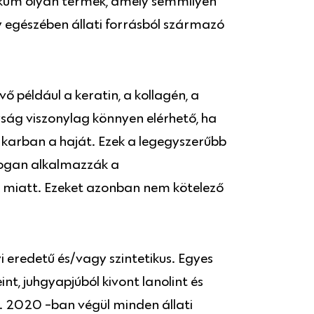
tikum olyan termék, amely semmilyen
y egészében állati forrásból származó
vő például a keratin, a kollagén, a
yság viszonylag könnyen elérhető, ha
 karban a haját. Ezek a legegyszerűbb
dogan alkalmazzák a
k miatt. Ezeket azonban nem kötelező
 eredetű és/vagy szintetikus. Egyes
t, juhgyapjúból kivont lanolint és
n. 2020 -ban végül minden állati