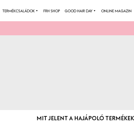
Skip
TERMÉKCSALÁDOK
FRH SHOP
GOOD HAIR DAY
ONLINE MAGAZIN
to
content
MIT JELENT A HAJÁPOLÓ TERMÉKE