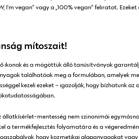
I’m vegan” vagy a „100% vegan” feliratot. Ezeket a
ánság mítoszait!
 ikonok és a mögöttük álló tanúsítványok garantál
anyagok találhatóak meg a formulában, amelyek megf
ősséggel kezeli ezeket – igazolják, hogy bízhatunk 
 ökotudatosságában.
z állatkísérlet-mentesség nem szinonimái egymásn
tétel a termékfejlesztés folyamatára és a végeredmén
s jogszabályok, hogy kozmetikai alapanyagokat vag