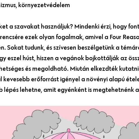
nizmus, környezetvédelem
ket a szavakat használjuk? Mindenki érzi, hogy fo
zerencsére ezek olyan fogalmak, amivel a Four Rea
en. Sokat tudunk, és szívesen beszélgetünk a témá
gy eszel húst, hiszen a vegánok bojkottálják az öss
ehetséges és megoldható. Miután elkezdték kutatn
l kevesebb erőforrást igényel a növényi alapú étele
b lépés lehetne, amit egyénként is megtehetnénk a 