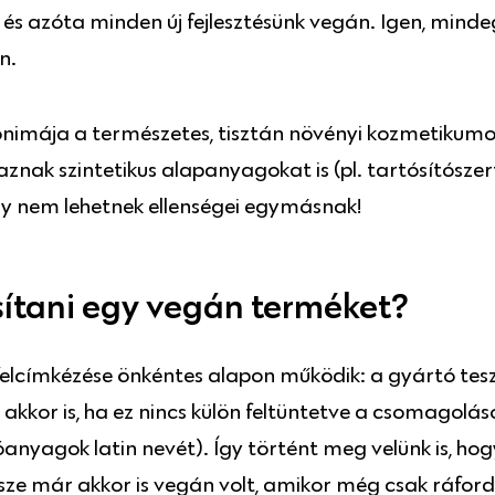
és azóta minden új fejlesztésünk vegán. Igen, minde
n.
nimája a természetes, tisztán növényi kozmetikumokn
ak szintetikus alapanyagokat is (pl. tartósítószert
y nem lehetnek ellenségei egymásnak!
ítani egy vegán terméket?
címkézése önkéntes alapon működik: a gyártó teszi
kor is, ha ez nincs külön feltüntetve a csomagoláson
atóanyagok latin nevét). Így történt meg velünk is, h
ze már akkor is vegán volt, amikor még csak ráford