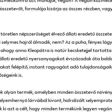
gy kozmetikumra azt mondjuk, vegán? A vegán kozme
sszetevőt, formulája kizárja az összes részben, vag
s töretlen népszerűséget élvező állati eredetű összete
i selymes hajról álmodik, nem? Az a puha, fényes lág
ahogy anno Kleopátra is natúr kecsketejjel tartotta
állati eredetű nyersanyagokat évszázadok óta bol
kat felépítő, instant ragyogást adó tulajdonságai
ségeink is.
ék olyan termék, amelyben minden összetevő növényi
yemhernyó lárváiból kivont, hidrolizált selyemprotein
ztük ki azt a célt, hogy minden termékünk legyen vegá