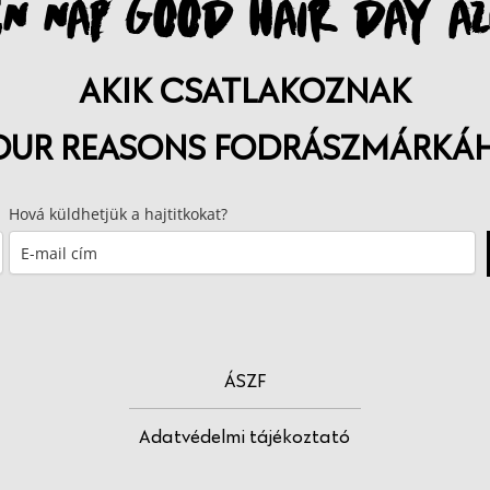
N NAP GOOD HAIR DAY AZ
AKIK CSATLAKOZNAK
OUR REASONS FODRÁSZMÁRKÁ
Hová küldhetjük a hajtitkokat?
ÁSZF
Adatvédelmi tájékoztató