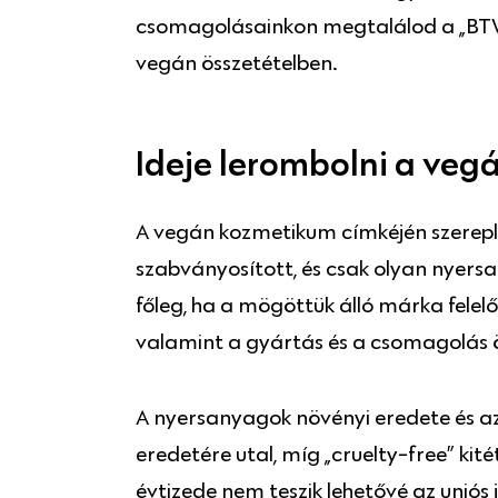
csomagolásainkon megtalálod a „BTW, 
vegán összetételben.
Ideje lerombolni a veg
A vegán kozmetikum címkéjén szereplő
szabványosított, és csak olyan nyers
főleg, ha a mögöttük álló márka felel
valamint a gyártás és a csomagolás
A nyersanyagok növényi eredete és a
eredetére utal, míg „cruelty-free” ki
évtizede nem teszik lehetővé az unió