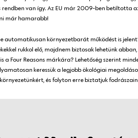
 is rendben van így. Az EU már 2009-ben betiltotta a
 mi már hamarabb!
e automatikusan környezetbarát működést is jelent
kekkel rukkol elő, majdnem biztosak lehetünk abban
ris a Four Reasons márkára? Lehetőség szerint min
yamatosan keressük a legjobb ökológiai megoldáso
örnyezetünkért, és folyton erre biztatjuk fodrászaink