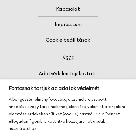
Kapcsolat
Impresszum
Cookie beállítások
ÁSZF
Adatvédelmi tájékoztató
Fontosnak tartjuk az adatok védelmét
Fodrász vagy?
A böngészési élmény fokozása, a személyre szabott
Tudj meg többet termékeinkről, szolgáltatásainkról.
hirdetések vagy tartalmak megjelenítése, valamint a forgalom
Hívj minket, vagy üzenj nekünk ezen a
elemzése érdekében sütiket (cookie) használunk. A "Mindet
telefonszámon:
elfogadom" gombra kattintva hozzájárulhat a sütik
+36 20 945 84 74
használatához.