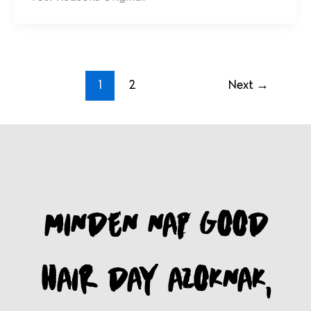
1
2
Next
→
MINDEN NAP GOOD
HAIR DAY AZOKNAK,