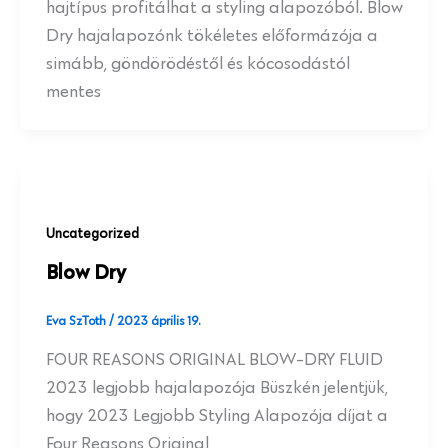
hajtípus profitálhat a styling alapozóból. Blow
Dry hajalapozónk tökéletes előformázója a
simább, göndörödéstől és kócosodástól
mentes
Uncategorized
Blow Dry
Eva SzToth
/
2023 április 19.
FOUR REASONS ORIGINAL BLOW-DRY FLUID
2023 legjobb hajalapozója Büszkén jelentjük,
hogy 2023 Legjobb Styling Alapozója díjat a
Four Reasons Original