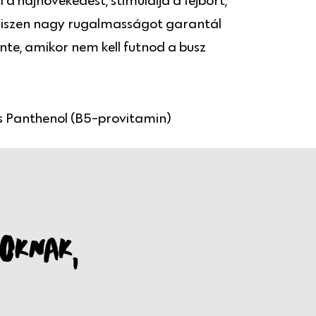
a hajnövekedést, stimulálja a fejbőrt,
, hiszen nagy rugalmasságot garantál
lente, amikor nem kell futnod a busz
s Panthenol (B5-provitamin)
OKNAK,