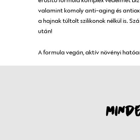
erősítő formula komplex védelmet bizto
valamint komoly anti-aging és antiox
a hajnak túltolt szilikonok nélkül is. 
után!
A formula vegán, aktív növényi hatóa
MINDE