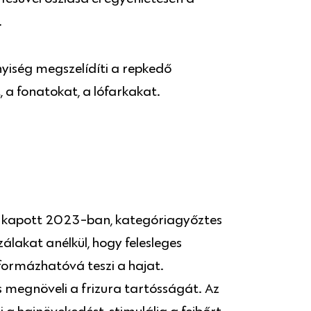
.
nnyiség megszelídíti a repkedő
 a fonatokat, a lófarkakat.
at kapott 2023-ban, kategóriagyőztes
zálakat anélkül, hogy felesleges
formázhatóvá teszi a hajat.
s megnöveli a frizura tartósságát. Az