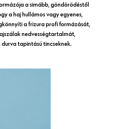
őformázója a simább, göndörödéstől
ogy a haj hullámos vagy egyenes,
könnyíti a frizura profi formázását,
hajszálak nedvességtartalmát,
, durva tapintású tincseknek.