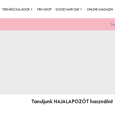
Skip
TERMÉKCSALÁDOK
FRH SHOP
GOOD HAIR DAY
ONLINE MAGAZIN
to
content
Fo
Tanuljunk HAJALAPOZÓT használni!