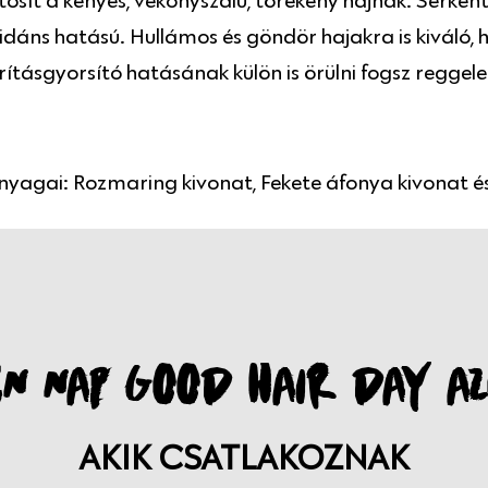
sít a kényes, vékonyszálú, törékeny hajnak. Serkenti 
idáns hatású. Hullámos és göndör hajakra is kiváló
Szárításgyorsító hatásának külön is örülni fogsz regge
nyagai: Rozmaring kivonat, Fekete áfonya kivonat é
N NAP GOOD HAIR DAY AZ
AKIK CSATLAKOZNAK