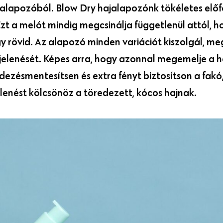
ng alapozóból. Blow Dry hajalapozónk tökéletes el
zt a melót mindig megcsinálja függetlenül attól, h
 rövid. Az alapozó minden variációt kiszolgál, meg
gjelenését. Képes arra, hogy azonnal megemelje a 
edezésmentesítsen és extra fényt biztosítson a fakó
enést kölcsönöz a töredezett, kócos hajnak.