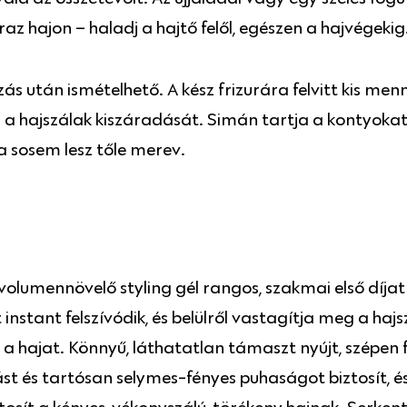
z hajon – haladj a hajtő felől, egészen a hajvégekig
zás után ismételhető. A kész frizurára felvitt kis me
 a hajszálak kiszáradását. Simán tartja a kontyokat,
 sosem lesz tőle merev.
 volumennövelő styling gél rangos, szakmai első díj
instant felszívódik, és belülről vastagítja meg a hajs
a hajat. Könnyű, láthatatlan támaszt nyújt, szépen 
st és tartósan selymes-fényes puhaságot biztosít, é