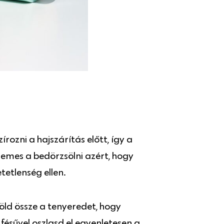
ozni a hajszárítás előtt, így a
emes a bedörzsölni azért, hogy
tetlenség ellen.
ld össze a tenyeredet, hogy
 fésűvel oszlasd el egyenletesen a