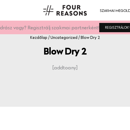
SZAKMAI MEGOL
drász vagy? Regisztrálj szakmai partnerként!
REGISZTRÁLOK!
Kezdőlap
/
Uncategorized
/ Blow Dry 2
Blow Dry 2
[addtoany]