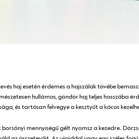
kevés haj esetén érdemes a hajszálak tövébe bemasszír
észetesen hullámos, göndör haj teljes hosszába érd
sága, és tartósan felvegye a kesztyűt a kócos kezelhe
 borsónyi mennyiségű gélt nyomsz a kezedre. Dörzsö
váld az összetevőit. Az ujjaiddal vagy egy széles fogú