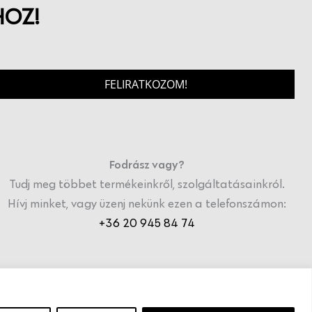
HOZ!
FELIRATKOZOM!
Fodrász vagy?
Tudj meg többet termékeinkről, szolgáltatásainkról.
Hívj minket, vagy üzenj nekünk ezen a telefonszámon:
+36 20 945 84 74