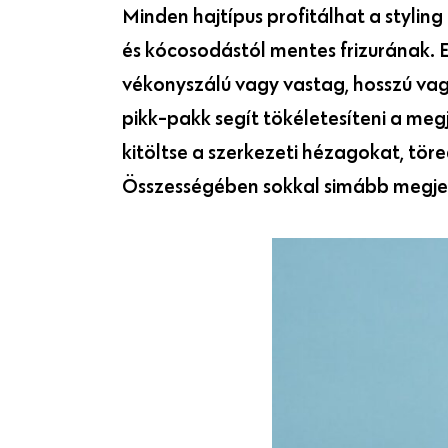
Minden hajtípus profitálhat a styli
és kócosodástól mentes frizurának. E
vékonyszálú vagy vastag, hosszú vagy
pikk-pakk segít tökéletesíteni a me
kitöltse a szerkezeti hézagokat, tör
Összességében sokkal simább megjel