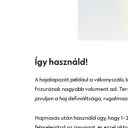
Így használd!
A hajalapozót például a vékonyszálú, 
frizurának nagyobb volument ad. Term
javuljon a haj definiáltsága, rugalmas
Hajmosás után használd úgy, hogy 1-2
felmelegítsd az anyagot, és ezzel akti