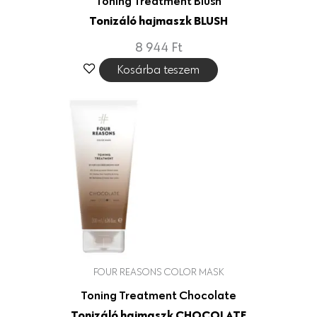
Toning Treatment Blush
Tonizáló hajmaszk BLUSH
8 944
Ft
Kosárba teszem
FOUR REASONS COLOR MASK
Toning Treatment Chocolate
Tonizáló hajmaszk CHOCOLATE