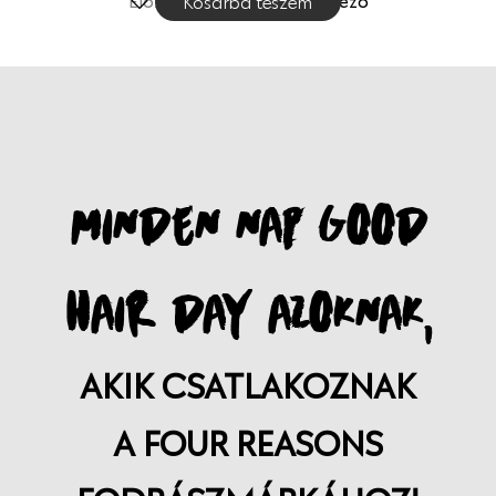
Előző
1
2
3
4
Következő
Kosárba teszem
MINDEN NAP GOOD
HAIR DAY AZOKNAK,
AKIK CSATLAKOZNAK
A FOUR REASONS