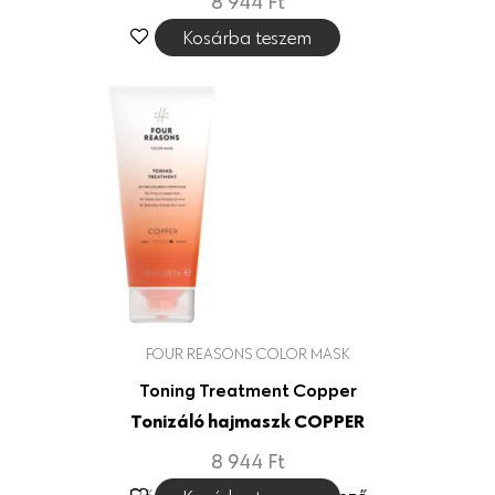
8 944
Ft
Kosárba teszem
FOUR REASONS COLOR MASK
Toning Treatment Copper
Tonizáló hajmaszk COPPER
8 944
Ft