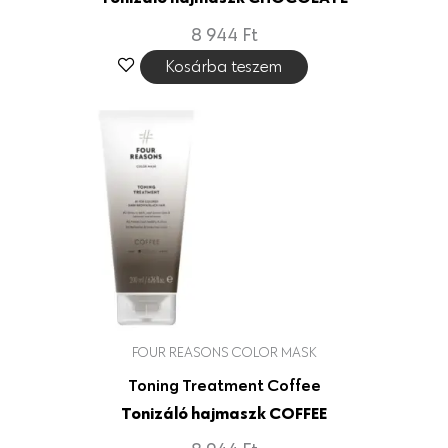
8 944
Ft
Kosárba teszem
FOUR REASONS COLOR MASK
Toning Treatment Coffee
Tonizáló hajmaszk COFFEE