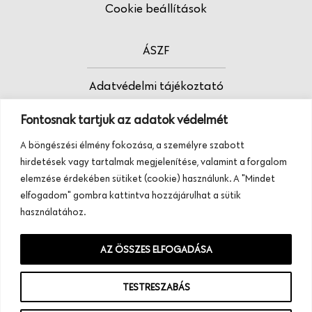
Cookie beállítások
ÁSZF
Adatvédelmi tájékoztató
Fontosnak tartjuk az adatok védelmét
Fodrász vagy?
A böngészési élmény fokozása, a személyre szabott
Tudj meg többet termékeinkről, szolgáltatásainkról.
hirdetések vagy tartalmak megjelenítése, valamint a forgalom
Hívj minket, vagy üzenj nekünk ezen a
elemzése érdekében sütiket (cookie) használunk. A "Mindet
telefonszámon:
elfogadom" gombra kattintva hozzájárulhat a sütik
+36 20 945 84 74
használatához.
AZ ÖSSZES ELFOGADÁSA
TESTRESZABÁS