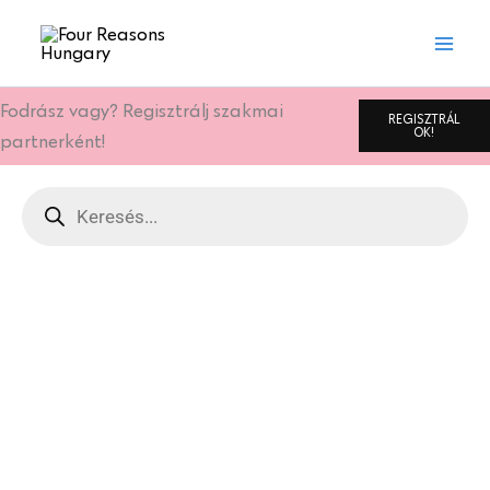
Skip
to
content
Fodrász vagy? Regisztrálj szakmai
REGISZTRÁL
OK!
partnerként!
Products
search
Oldal
Oldal
Oldal
Oldal