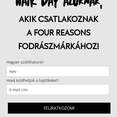
HAIR DAY AZOKNAK,
AKIK CSATLAKOZNAK
A FOUR REASONS
FODRÁSZMÁRKÁHOZ!
Hogyan szólíthatunk?
Hová küldhetjük a hajtitkokat?
FELIRATKOZOM!