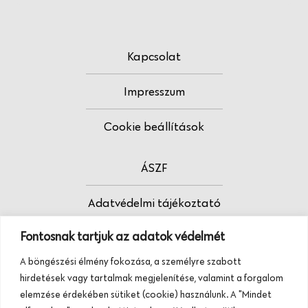
Kapcsolat
Impresszum
Cookie beállítások
ÁSZF
Adatvédelmi tájékoztató
Fontosnak tartjuk az adatok védelmét
Fodrász vagy?
A böngészési élmény fokozása, a személyre szabott
Tudj meg többet termékeinkről, szolgáltatásainkról.
hirdetések vagy tartalmak megjelenítése, valamint a forgalom
Hívj minket, vagy üzenj nekünk ezen a
elemzése érdekében sütiket (cookie) használunk. A "Mindet
telefonszámon: