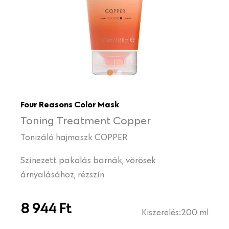
Four Reasons Color Mask
Toning Treatment Copper
Tonizáló hajmaszk COPPER
Színezett pakolás barnák, vörösek
árnyalásához, rézszín
8 944
Ft
Kiszerelés:
200 ml