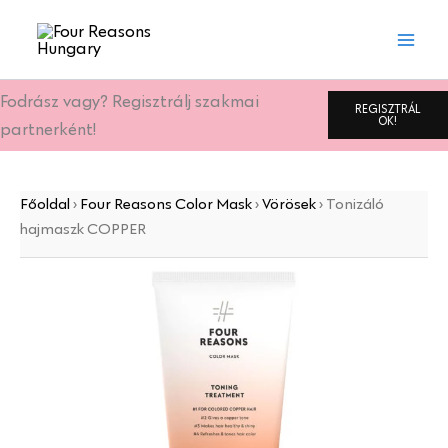
Tonizáló
Skip
hajmaszk
to
COPPER
content
mennyiség
Fodrász vagy? Regisztrálj szakmai
REGISZTRÁL
OK!
partnerként!
Főoldal
›
Four Reasons Color Mask
›
Vörösek
›
Tonizáló
hajmaszk COPPER