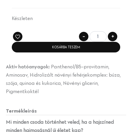
Készleten
-
+
KOSÁRBA TESZEM
Aktív hatóanyagok:
Panthenol/B5-provitamin,
Aminosav, Hidrolizált növényi fehérjekomplex: búza,
szója, quinoa és kukorica, Növényi glicerin,
Pigmentkoktél
Termékleírás
Mi minden csoda történhet veled, ha a hajszíned
minden hajmosásnál új életet kap?