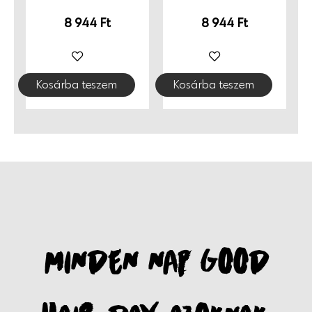
használatra, agresszív kemikáliák és ammónia nélkül.
8 944
Ft
8 944
Ft
Gazdaságos kiszerelés, modern formula. Használata
könnyű és maceramentes, igazi élményt ad klasszikus
szilikonos elnehezítés, felesleges bevonatképzés
Kosárba teszem
Kosárba teszem
nélkül. 100% vegán összetétel. Megújuló energiával
készül, környezetbarát, újrahasznosítható
csomagolásban. Finnországból, szeretettel.
MINDEN NAP GOOD