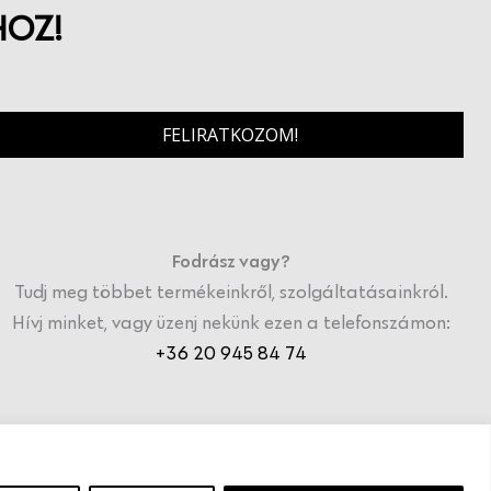
HOZ!
FELIRATKOZOM!
Fodrász vagy?
Tudj meg többet termékeinkről, szolgáltatásainkról.
Hívj minket, vagy üzenj nekünk ezen a telefonszámon:
+36 20 945 84 74