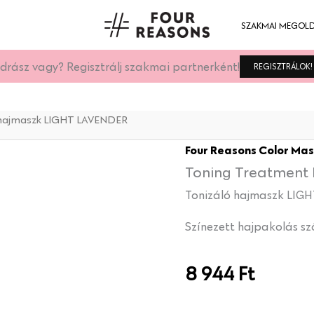
SZAKMAI MEGOL
drász vagy? Regisztrálj szakmai partnerként!
REGISZTRÁLOK!
 hajmaszk LIGHT LAVENDER
Tonizáló
Four Reasons Color Ma
hajmaszk
Toning Treatment 
LIGHT
LAVENDER
Tonizáló hajmaszk LIG
mennyiség
Színezett hajpakolás sz
8 944
Ft