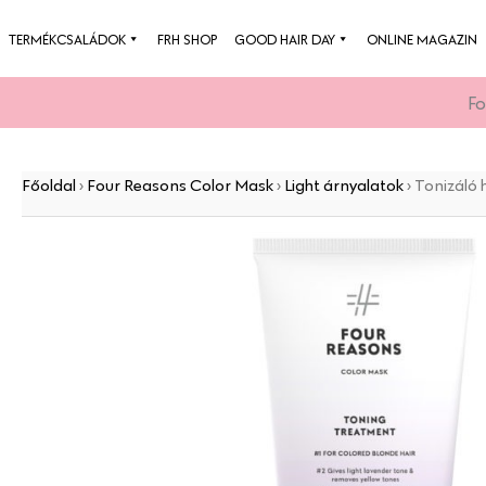
Skip
TERMÉKCSALÁDOK
FRH SHOP
GOOD HAIR DAY
ONLINE MAGAZIN
to
content
Fo
Főoldal
›
Four Reasons Color Mask
›
Light árnyalatok
›
Tonizáló