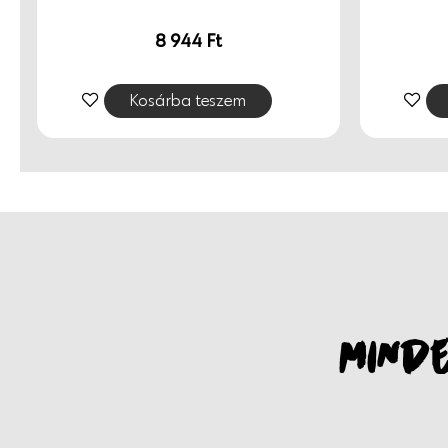
elnehezítés, felesleges bevonatképzés nélkül. 100% vegá
8 944
Ft
energiával készül, környezetbarát, újrahasznosítható 
Finnországból, szeretettel.
Kosárba teszem
MINDE