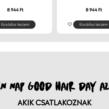
n összetétel. Megújuló
8 944
Ft
8 944
Ft
csomagolásban.
Kosárba teszem
Kosárba teszem
N NAP GOOD HAIR DAY AZ
AKIK CSATLAKOZNAK