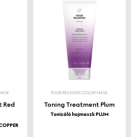
MASK
FOUR REASONS COLOR MASK
t Red
Toning Treatment Plum
Tonizáló hajmaszk PLUM
 COPPER