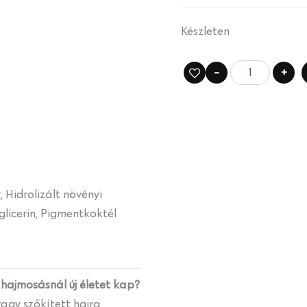
Készleten
-
+
Hidrolizált növényi
glicerin, Pigmentkoktél
 hajmosásnál új életet kap?
vagy szőkített hajra