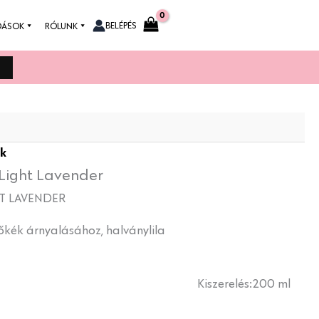
BELÉPÉS
DÁSOK
RÓLUNK
sk
Light Lavender
HT LAVENDER
őkék árnyalásához, halványlila
Kiszerelés:
200 ml