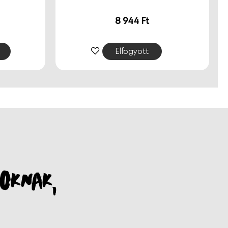
8 944
Ft
Elfogyott
OKNAK,