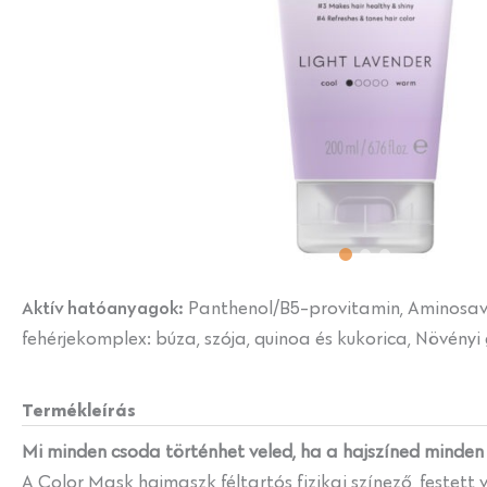
Aktív hatóanyagok:
Panthenol/B5-provitamin, Aminosav, 
fehérjekomplex: búza, szója, quinoa és kukorica, Növényi 
Termékleírás
Mi minden csoda történhet veled, ha a hajszíned minden
A Color Mask hajmaszk féltartós fizikai színező, festett 