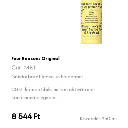
Four Reasons Original
Curl Mist
Göndörbarát leave-in hajpermet
CGM-kompatibilis hullám aktivátor és
kondicionáló egyben
8 544
Ft
Kiszerelés:
250 ml