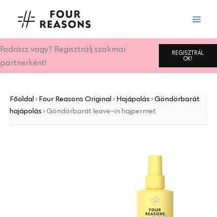
Göndörbarát
Skip
leave-
to
in
content
hajpermet
mennyiség
Fodrász vagy? Regisztrálj szakmai
REGISZTRÁL
OK!
partnerként!
Főoldal
›
Four Reasons Original
›
Hajápolás
›
Göndörbarát
hajápolás
›
Göndörbarát leave-in hajpermet