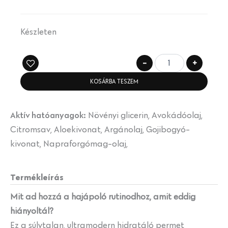
Készleten
-
+
KOSÁRBA TESZEM
Aktív hatóanyagok:
Növényi glicerin, Avokádóolaj,
Citromsav, Aloekivonat, Argánolaj, Gojibogyó-
kivonat, Napraforgómag-olaj,
Termékleírás
Mit ad hozzá a hajápoló rutinodhoz, amit eddig
hiányoltál?
Ez a súlytalan, ultramodern hidratáló permet