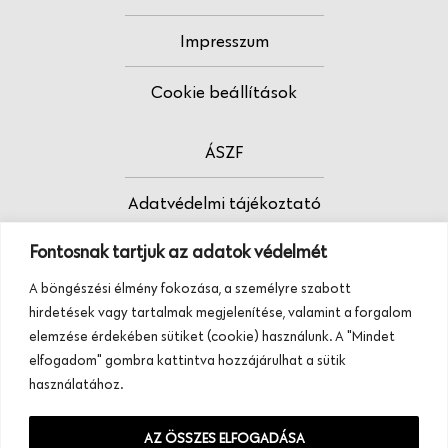
Impresszum
Cookie beállítások
ÁSZF
Adatvédelmi tájékoztató
Fontosnak tartjuk az adatok védelmét
Fodrász vagy?
A böngészési élmény fokozása, a személyre szabott
Tudj meg többet termékeinkről, szolgáltatásainkról.
hirdetések vagy tartalmak megjelenítése, valamint a forgalom
Hívj minket, vagy üzenj nekünk ezen a
elemzése érdekében sütiket (cookie) használunk. A "Mindet
telefonszámon:
elfogadom" gombra kattintva hozzájárulhat a sütik
+36 20 945 84 74
használatához.
AZ ÖSSZES ELFOGADÁSA