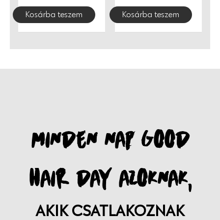
Finnországból, szeretettel.
Kosárba teszem
Kosárba teszem
MINDEN NAP GOOD
HAIR DAY AZOKNAK,
AKIK CSATLAKOZNAK