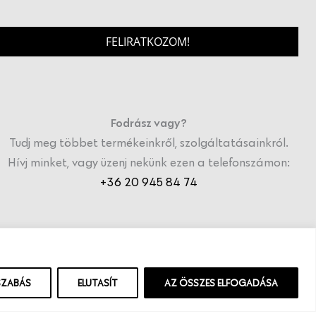
FELIRATKOZOM!
Fodrász vagy?
Tudj meg többet termékeinkről, szolgáltatásainkról.
Hívj minket, vagy üzenj nekünk ezen a telefonszámon:
+36 20 945 84 74
SZABÁS
ELUTASÍT
AZ ÖSSZES ELFOGADÁSA