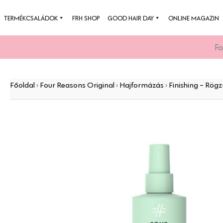
Skip
TERMÉKCSALÁDOK
FRH SHOP
GOOD HAIR DAY
ONLINE MAGAZIN
to
content
Fo
Főoldal
›
Four Reasons Original
›
Hajformázás
›
Finishing - Rögz