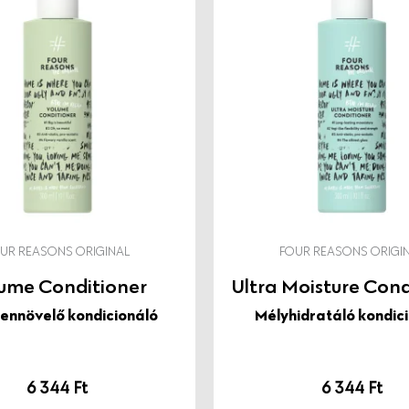
psütés okozta károktól.
os érzet nélkül. Az
 sós-kókuszos illat is az. A
 kiszerelés jó hatással
zeretettel.
UR REASONS ORIGINAL
FOUR REASONS ORIGI
ume Conditioner
Ultra Moisture Cond
ennövelő kondicionáló
Mélyhidratáló kondic
6 344
Ft
6 344
Ft