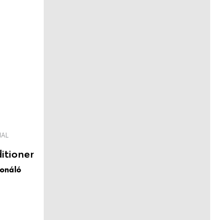
NAL
itioner
ionáló