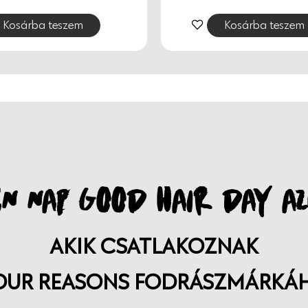
Kosárba teszem
Kosárba teszem
N NAP GOOD HAIR DAY AZ
AKIK CSATLAKOZNAK
OUR REASONS FODRÁSZMÁRKÁ