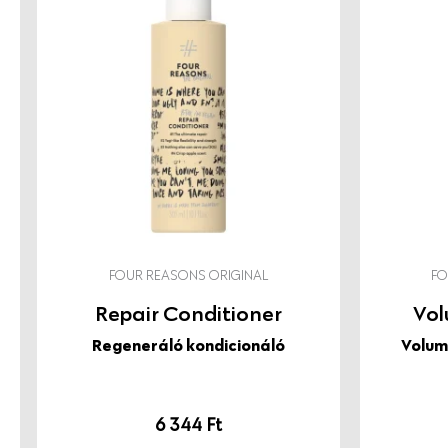
megbízhatóan tartja távol a festett hajszínt az erős na
CGM-kompatibilis, uniszex formula.
Vigyázat, szerelem jár a nyomában!
Professzionális kozmetikai minőség, elnehezítés és ragacs
újraaktiválhatóság szinte csak a ráadás, ahogy a trópusi
környezettudatos gyártás és az aeroszol-mentes, pumpás
van a Föld nevű bolygóra, ahol te is élsz! Finnországból, s
FOUR REASONS ORIGINAL
FO
Repair Conditioner
Vol
Regeneráló kondicionáló
Volum
6 344
Ft