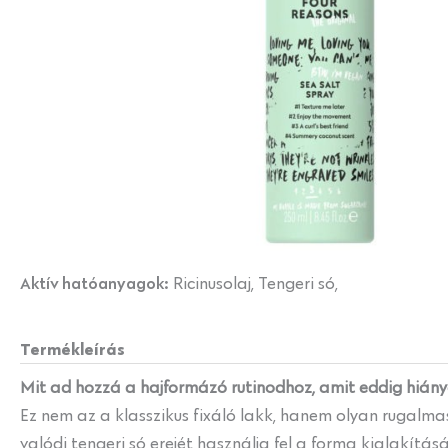
Aktív hatóanyagok:
Ricinusolaj, Tengeri só,
Termékleírás
Mit ad hozzá a hajformázó rutinodhoz, amit eddig hiány
Ez nem az a klasszikus fixáló lakk, hanem olyan rugalma
valódi tengeri só erejét használja fel a forma kialakítás