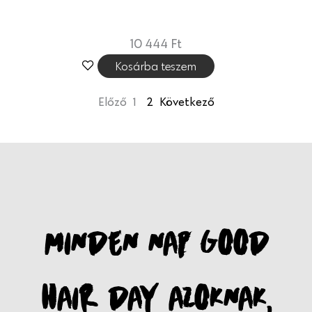
10 444
Ft
Kosárba teszem
Előző
1
2
Következő
MINDEN NAP GOOD
HAIR DAY AZOKNAK,