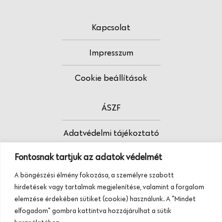
Kapcsolat
Impresszum
Cookie beállítások
ÁSZF
Adatvédelmi tájékoztató
Fontosnak tartjuk az adatok védelmét
Fodrász vagy?
A böngészési élmény fokozása, a személyre szabott
Tudj meg többet termékeinkről, szolgáltatásainkról.
hirdetések vagy tartalmak megjelenítése, valamint a forgalom
Hívj minket, vagy üzenj nekünk ezen a
elemzése érdekében sütiket (cookie) használunk. A "Mindet
telefonszámon:
elfogadom" gombra kattintva hozzájárulhat a sütik
+36 20 945 84 74