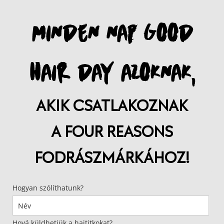
MINDEN NAP GOOD
HAIR DAY AZOKNAK,
AKIK CSATLAKOZNAK
A FOUR REASONS
FODRÁSZMÁRKÁHOZ!
Hogyan szólíthatunk?
Hová küldhetjük a hajtitkokat?