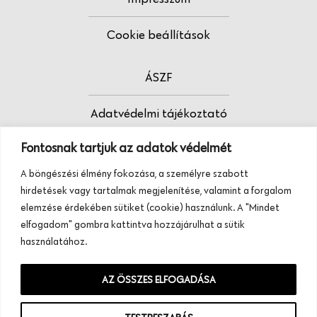
Cookie beállítások
ÁSZF
Adatvédelmi tájékoztató
Fontosnak tartjuk az adatok védelmét
Fodrász vagy?
A böngészési élmény fokozása, a személyre szabott
Tudj meg többet termékeinkről, szolgáltatásainkról.
hirdetések vagy tartalmak megjelenítése, valamint a forgalom
Hívj minket, vagy üzenj nekünk ezen a
elemzése érdekében sütiket (cookie) használunk. A "Mindet
telefonszámon:
elfogadom" gombra kattintva hozzájárulhat a sütik
+36 20 945 84 74
használatához.
AZ ÖSSZES ELFOGADÁSA