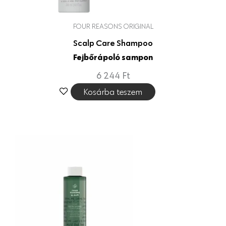
FOUR REASONS ORIGINAL
Scalp Care Shampoo
Fejbőrápoló sampon
6 244
Ft
Kosárba teszem