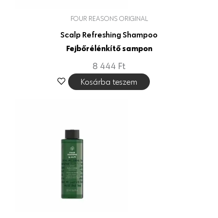
FOUR REASONS ORIGINAL
Scalp Refreshing Shampoo
Fejbőrélénkítő sampon
8 444
Ft
Kosárba teszem