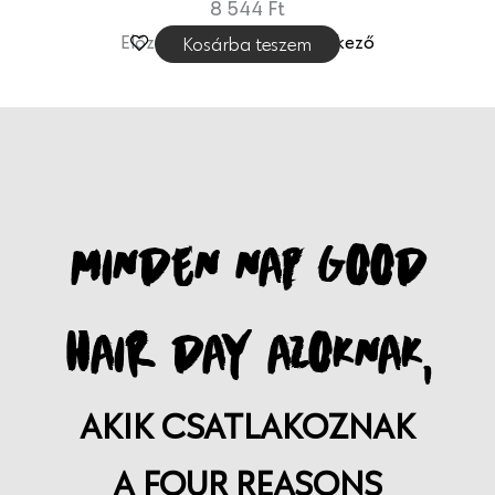
8 544
Ft
Előző
1
2
3
…
6
Következő
Kosárba teszem
MINDEN NAP GOOD
HAIR DAY AZOKNAK,
AKIK CSATLAKOZNAK
A FOUR REASONS