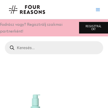
Skip
to
content
Fodrász vagy? Regisztrálj szakmai
REGISZTRÁL
OK!
partnerként!
Products
search
Oldal
Oldal
Oldal
Oldal