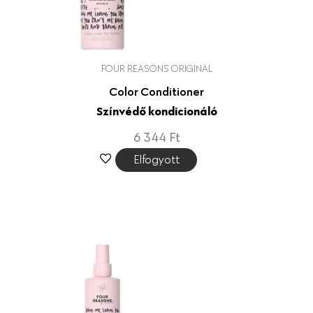
FOUR REASONS ORIGINAL
Color Conditioner
Színvédő kondicionáló
6 344
Ft
Elfogyott