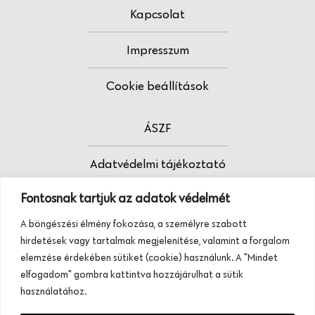
Kapcsolat
Impresszum
Cookie beállítások
ÁSZF
Adatvédelmi tájékoztató
Fontosnak tartjuk az adatok védelmét
Fodrász vagy?
A böngészési élmény fokozása, a személyre szabott
Tudj meg többet termékeinkről, szolgáltatásainkról.
hirdetések vagy tartalmak megjelenítése, valamint a forgalom
Hívj minket, vagy üzenj nekünk ezen a
elemzése érdekében sütiket (cookie) használunk. A "Mindet
telefonszámon:
elfogadom" gombra kattintva hozzájárulhat a sütik
+36 20 945 84 74
használatához.