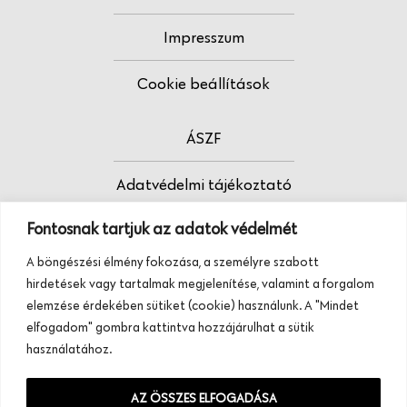
Impresszum
Cookie beállítások
ÁSZF
Adatvédelmi tájékoztató
Fontosnak tartjuk az adatok védelmét
Fodrász vagy?
A böngészési élmény fokozása, a személyre szabott
Tudj meg többet termékeinkről, szolgáltatásainkról.
hirdetések vagy tartalmak megjelenítése, valamint a forgalom
Hívj minket, vagy üzenj nekünk ezen a
elemzése érdekében sütiket (cookie) használunk. A "Mindet
telefonszámon:
elfogadom" gombra kattintva hozzájárulhat a sütik
+36 20 945 84 74
használatához.
AZ ÖSSZES ELFOGADÁSA