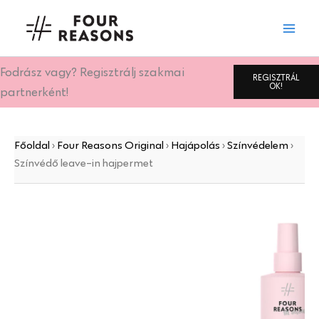
Színvédő
Skip
leave-
to
in
content
hajpermet
mennyiség
Fodrász vagy? Regisztrálj szakmai
REGISZTRÁL
OK!
partnerként!
Főoldal
›
Four Reasons Original
›
Hajápolás
›
Színvédelem
›
Színvédő leave-in hajpermet