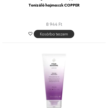
Tonizáló hajmaszk COPPER
8 944
Ft
Kosárba teszem