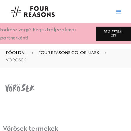
Skip
to
content
Fodrász vagy? Regisztrálj szakmai
REGISZTRÁL
OK!
partnerként!
FŐOLDAL
›
FOUR REASONS COLOR MASK
›
VÖRÖSEK
Vörösek
Vörösek termékek