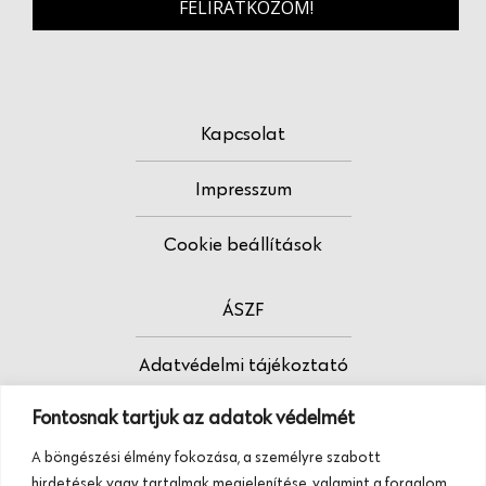
FELIRATKOZOM!
Kapcsolat
Impresszum
Cookie beállítások
ÁSZF
Adatvédelmi tájékoztató
Fontosnak tartjuk az adatok védelmét
Fodrász vagy?
A böngészési élmény fokozása, a személyre szabott
Tudj meg többet termékeinkről, szolgáltatásainkról.
hirdetések vagy tartalmak megjelenítése, valamint a forgalom