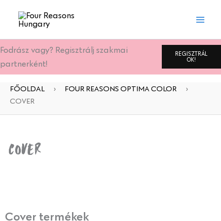
Skip
to
content
Fodrász vagy? Regisztrálj szakmai
REGISZTRÁL
OK!
partnerként!
FŐOLDAL
›
FOUR REASONS OPTIMA COLOR
›
COVER
Cover
Cover termékek