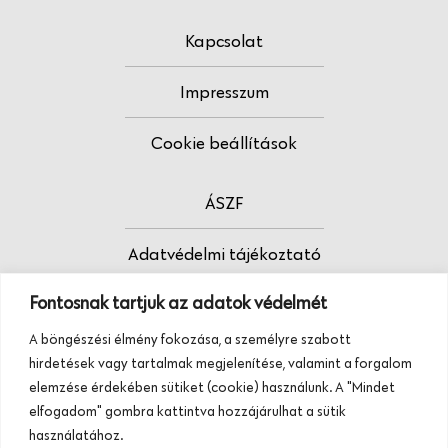
Kapcsolat
Impresszum
Cookie beállítások
ÁSZF
Adatvédelmi tájékoztató
Fontosnak tartjuk az adatok védelmét
Fodrász vagy?
A böngészési élmény fokozása, a személyre szabott
Tudj meg többet termékeinkről, szolgáltatásainkról.
hirdetések vagy tartalmak megjelenítése, valamint a forgalom
Hívj minket, vagy üzenj nekünk ezen a
elemzése érdekében sütiket (cookie) használunk. A "Mindet
telefonszámon:
elfogadom" gombra kattintva hozzájárulhat a sütik
+36 20 945 84 74
használatához.