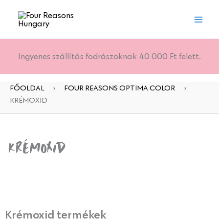
Skip
to
content
Ingyenes szállítás fodrászoknak 40 000 Ft felett.
FŐOLDAL
›
FOUR REASONS OPTIMA COLOR
›
KRÉMOXID
Krémoxid
Krémoxid termékek