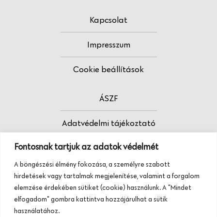
Kapcsolat
Impresszum
Cookie beállítások
ÁSZF
Adatvédelmi tájékoztató
Fontosnak tartjuk az adatok védelmét
Fodrász vagy?
A böngészési élmény fokozása, a személyre szabott
Tudj meg többet termékeinkről, szolgáltatásainkról.
hirdetések vagy tartalmak megjelenítése, valamint a forgalom
Hívj minket, vagy üzenj nekünk ezen a
elemzése érdekében sütiket (cookie) használunk. A "Mindet
telefonszámon:
elfogadom" gombra kattintva hozzájárulhat a sütik
+36 20 945 84 74
használatához.