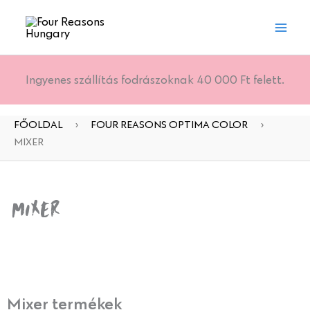
Skip
to
content
Ingyenes szállítás fodrászoknak 40 000 Ft felett.
FŐOLDAL
›
FOUR REASONS OPTIMA COLOR
›
MIXER
Mixer
Mixer termékek