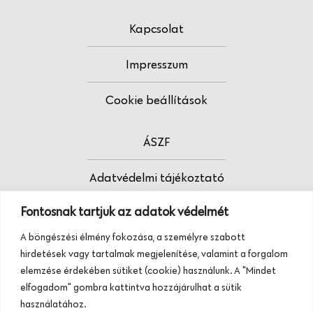
Kapcsolat
Impresszum
Cookie beállítások
ÁSZF
Adatvédelmi tájékoztató
Fontosnak tartjuk az adatok védelmét
Fodrász vagy?
A böngészési élmény fokozása, a személyre szabott
Tudj meg többet termékeinkről, szolgáltatásainkról.
hirdetések vagy tartalmak megjelenítése, valamint a forgalom
Hívj minket, vagy üzenj nekünk ezen a
elemzése érdekében sütiket (cookie) használunk. A "Mindet
telefonszámon:
elfogadom" gombra kattintva hozzájárulhat a sütik
+36 20 945 84 74
használatához.