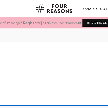
SZAKMAI MEGOL
drász vagy? Regisztrálj szakmai partnerként!
REGISZTRÁLOK!