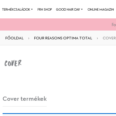
Skip
TERMÉKCSALÁDOK
FRH SHOP
GOOD HAIR DAY
ONLINE MAGAZIN
to
content
Fo
FŐOLDAL
›
FOUR REASONS OPTIMA TOTAL
›
COVER
Cover
Cover termékek